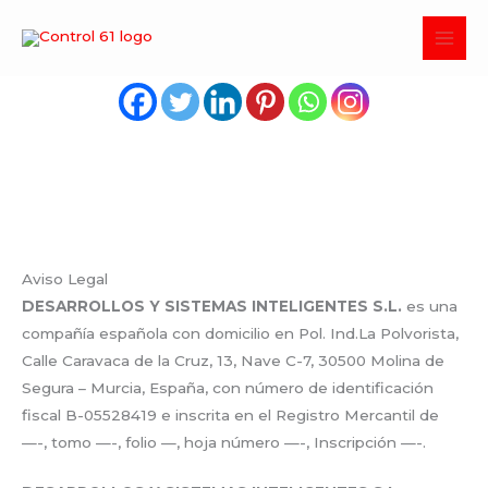
Aviso Legal
Ir
al
Comparte en tus redes
contenido
Aviso Legal
DESARROLLOS Y SISTEMAS INTELIGENTES S.L.
es una
compañía española con domicilio en Pol. Ind.La Polvorista,
Calle Caravaca de la Cruz, 13, Nave C-7, 30500 Molina de
Segura – Murcia, España, con número de identificación
fiscal B-05528419 e inscrita en el Registro Mercantil de
—-, tomo —-, folio —, hoja número —-, Inscripción —-.