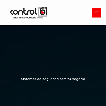
Ir
Comparte en tus redes
al
contenido
Sistemas de seguridad para tu negocio