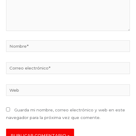
Nombre*
Correo
electrónico*
Web
Guarda mi nombre, correo electrónico y web en este
navegador para la próxima vez que comente.