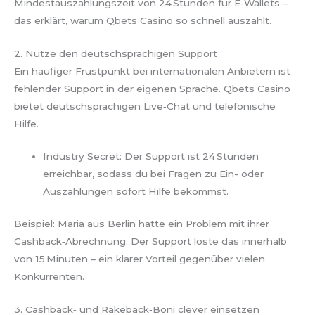
Mindestauszahlungszeit von 24 Stunden für E‑Wallets –
das erklärt, warum Qbets Casino so schnell auszahlt.
2. Nutze den deutschsprachigen Support
Ein häufiger Frustpunkt bei internationalen Anbietern ist
fehlender Support in der eigenen Sprache. Qbets Casino
bietet deutschsprachigen Live‑Chat und telefonische
Hilfe.
Industry Secret: Der Support ist 24 Stunden
erreichbar, sodass du bei Fragen zu Ein- oder
Auszahlungen sofort Hilfe bekommst.
Beispiel: Maria aus Berlin hatte ein Problem mit ihrer
Cashback‑Abrechnung. Der Support löste das innerhalb
von 15 Minuten – ein klarer Vorteil gegenüber vielen
Konkurrenten.
3. Cashback‑ und Rakeback‑Boni clever einsetzen