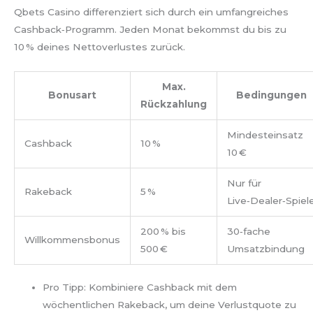
Qbets Casino differenziert sich durch ein umfangreiches
Cashback‑Programm. Jeden Monat bekommst du bis zu
10 % deines Nettoverlustes zurück.
Max.
Bonusart
Bedingungen
Rückzahlung
Mindesteinsatz
Cashback
10 %
10 €
Nur für
Rakeback
5 %
Live‑Dealer‑Spiel
200 % bis
30‑fache
Willkommensbonus
500 €
Umsatzbindung
Pro Tipp: Kombiniere Cashback mit dem
wöchentlichen Rakeback, um deine Verlustquote zu