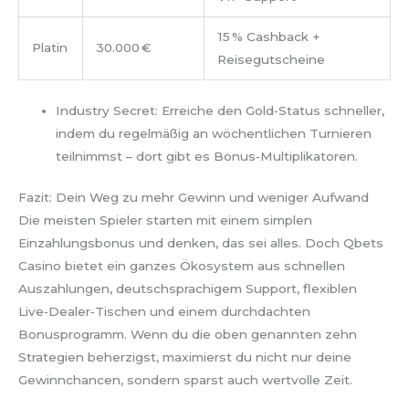
15 % Cashback +
Platin
30.000 €
Reisegutscheine
Industry Secret: Erreiche den Gold‑Status schneller,
indem du regelmäßig an wöchentlichen Turnieren
teilnimmst – dort gibt es Bonus‑Multiplikatoren.
Fazit: Dein Weg zu mehr Gewinn und weniger Aufwand
Die meisten Spieler starten mit einem simplen
Einzahlungsbonus und denken, das sei alles. Doch Qbets
Casino bietet ein ganzes Ökosystem aus schnellen
Auszahlungen, deutschsprachigem Support, flexiblen
Live‑Dealer‑Tischen und einem durchdachten
Bonusprogramm. Wenn du die oben genannten zehn
Strategien beherzigst, maximierst du nicht nur deine
Gewinnchancen, sondern sparst auch wertvolle Zeit.