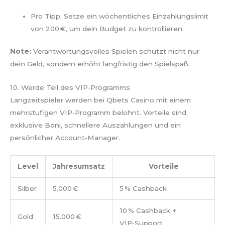
Pro Tipp: Setze ein wöchentliches Einzahlungslimit
von 200 €, um dein Budget zu kontrollieren.
Note:
Verantwortungsvolles Spielen schützt nicht nur
dein Geld, sondern erhöht langfristig den Spielspaß.
10. Werde Teil des VIP‑Programms
Langzeitspieler werden bei Qbets Casino mit einem
mehrstufigen VIP‑Programm belohnt. Vorteile sind
exklusive Boni, schnellere Auszahlungen und ein
persönlicher Account‑Manager.
Level
Jahresumsatz
Vorteile
Silber
5.000 €
5 % Cashback
10 % Cashback +
Gold
15.000 €
VIP‑Support