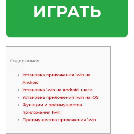
ИГРАТЬ
Содержимое
Установка приложения 1win на
Android
Установка 1win на Android: шаги
Установка приложения 1win на iOS
Функции и преимущества
приложения 1win
Преимущества приложения 1win