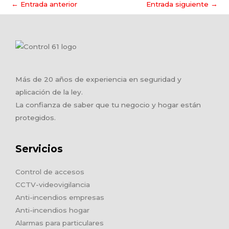
←
Entrada anterior
Entrada siguiente
→
Más de 20 años de experiencia en seguridad y
aplicación de la ley.
La confianza de saber que tu negocio y hogar están
protegidos.
Servicios
Control de accesos
CCTV-videovigilancia
Anti-incendios empresas
Anti-incendios hogar
Alarmas para particulares