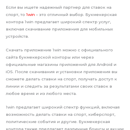
Если вы ищете надежный партнер для ставок на
спорт, то
1win
– это отличный выбор. Букмекерская
контора 1win предлагает широкий спектр услуг,
включая скачивание приложения для мобильных
устройств.
Скачать приложение 1win можно с официального
сайта букмекерской конторы или через
официальные магазины приложений для Android и
iOS. После скачивания и установки приложения вы
сможете делать ставки на спорт, получать доступ к
линии и следить за результатами своих ставок в
любое время и из любого места.
1win предлагает широкий спектр функций, включая
возможность делать ставки на спорт, киберспорт,
политические события и другие. Букмекерская
контора также предлагает различные бонусы и акции