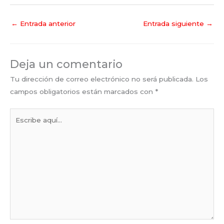
←
Entrada anterior
Entrada siguiente
→
Deja un comentario
Tu dirección de correo electrónico no será publicada.
Los
campos obligatorios están marcados con
*
Escribe
aquí...