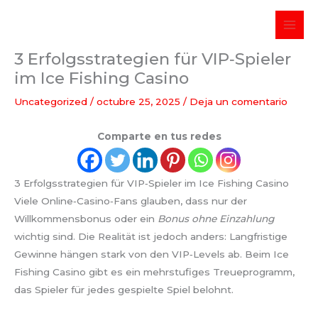
Ir
al
contenido
3 Erfolgsstrategien für VIP‑Spieler
im Ice Fishing Casino
Uncategorized
/
octubre 25, 2025
/
Deja un comentario
Comparte en tus redes
3 Erfolgsstrategien für VIP‑Spieler im Ice Fishing Casino
Viele Online‑Casino‑Fans glauben, dass nur der
Willkommensbonus oder ein
Bonus ohne Einzahlung
wichtig sind. Die Realität ist jedoch anders: Langfristige
Gewinne hängen stark von den VIP‑Levels ab. Beim Ice
Fishing Casino gibt es ein mehrstufiges Treueprogramm,
das Spieler für jedes gespielte Spiel belohnt.