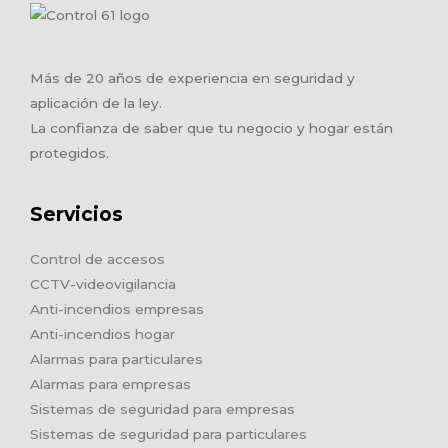
Más de 20 años de experiencia en seguridad y
aplicación de la ley.
La confianza de saber que tu negocio y hogar están
protegidos.
Servicios
Control de accesos
CCTV-videovigilancia
Anti-incendios empresas
Anti-incendios hogar
Alarmas para particulares
Alarmas para empresas
Sistemas de seguridad para empresas
Sistemas de seguridad para particulares