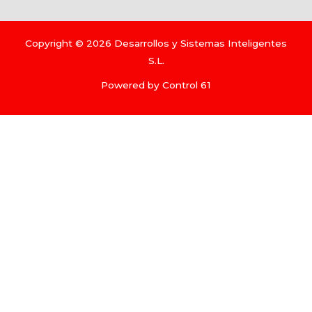
Copyright © 2026 Desarrollos y Sistemas Inteligentes
S.L.
Powered by Control 61