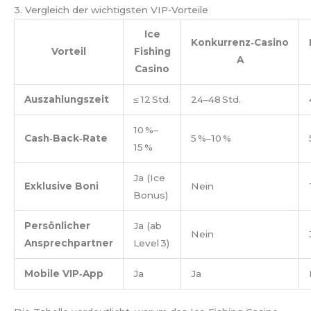
3. Vergleich der wichtigsten VIP‑Vorteile
Ice
Konkurrenz‑Casino
Vorteil
Fishing
A
Casino
Auszahlungszeit
≤ 12 Std.
24–48 Std.
10 %–
Cash‑Back‑Rate
5 %–10 %
15 %
Ja (Ice
Exklusive Boni
Nein
Bonus)
Persönlicher
Ja (ab
Nein
Ansprechpartner
Level 3)
Mobile VIP‑App
Ja
Ja