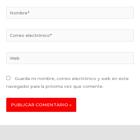
Nombre*
Correo
electrónico*
Web
Guarda mi nombre, correo electrónico y web en este
navegador para la próxima vez que comente.