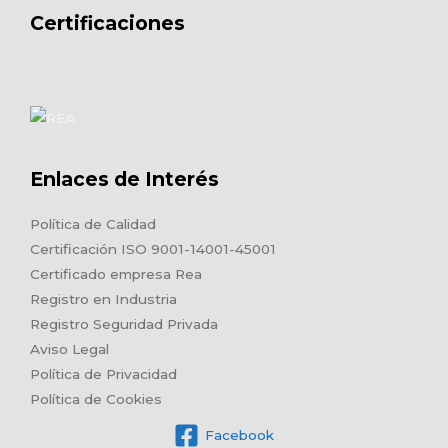
Certificaciones
Enlaces de Interés
Política de Calidad
Certificación ISO 9001-14001-45001
Certificado empresa Rea
Registro en Industria
Registro Seguridad Privada
Aviso Legal
Política de Privacidad
Política de Cookies
Facebook