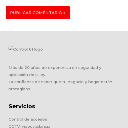
Más de 20 años de experiencia en seguridad y
aplicación de la ley.
La confianza de saber que tu negocio y hogar están
protegidos.
Servicios
Control de accesos
CCTV-videovigilancia