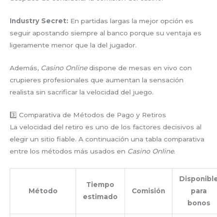
Industry Secret:
En partidas largas la mejor opción es
seguir apostando siempre al banco porque su ventaja es
ligeramente menor que la del jugador.
Además,
Casino Online
dispone de mesas en vivo con
crupieres profesionales que aumentan la sensación
realista sin sacrificar la velocidad del juego.
3️⃣ Comparativa de Métodos de Pago y Retiros
La velocidad del retiro es uno de los factores decisivos al
elegir un sitio fiable. A continuación una tabla comparativa
entre los métodos más usados en
Casino Online
.
Disponibl
Tiempo
Método
Comisión
para
estimado
bonos