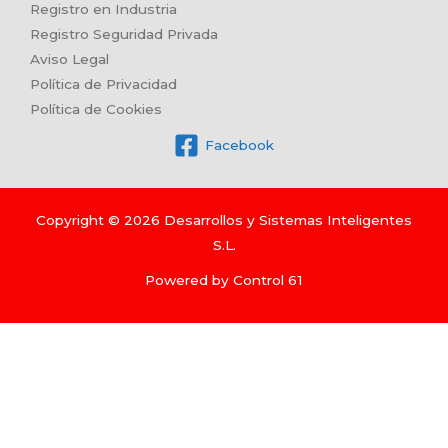
Registro en Industria
Registro Seguridad Privada
Aviso Legal
Política de Privacidad
Política de Cookies
Facebook
Copyright © 2026 Desarrollos y Sistemas Inteligentes
S.L.
Powered by Control 61