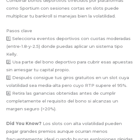
Combinar bonos deportivos ofrecidos por plataformas
como Sportium con sesiones cortas en slots puede
multiplicar tu bankroll si manejas bien la volatilidad.
Pasos clave
1️⃣ Selecciona eventos deportivos con cuotas moderadas
(entre‑1.8‑y‑2.5) donde puedas aplicar un sistema tipo
Kelly.
2️⃣ Usa parte del bono deportivo para cubrir esas apuestas
sin arriesgar tu capital propio.
3️⃣ Después consigue tus giros gratuitos en un slot cuya
volatilidad sea media‑alta pero cuyo RTP supere el 95%.
4️⃣ Retira las ganancias obtenidas antes de cumplir
completamente el requisito del bono si alcanzas un
margen seguro (>​20%).
Did You Know?
Los slots con alta volatilidad pueden
pagar grandes premios aunque ocurran menos
frecuentemente; ideal cuando buscas explosiones rápidas