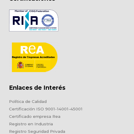
Enlaces de Interés
Política de Calidad
Certificación ISO 9001-14001-45001
Certificado empresa Rea
Registro en Industria
Registro Seguridad Privada