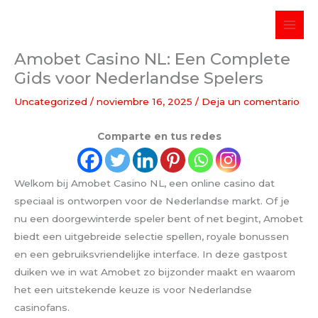
Ir
al
contenido
Amobet Casino NL: Een Complete
Gids voor Nederlandse Spelers
Uncategorized
/
noviembre 16, 2025
/
Deja un comentario
Comparte en tus redes
Welkom bij Amobet Casino NL, een online casino dat
speciaal is ontworpen voor de Nederlandse markt. Of je
nu een doorgewinterde speler bent of net begint, Amobet
biedt een uitgebreide selectie spellen, royale bonussen
en een gebruiksvriendelijke interface. In deze gastpost
duiken we in wat Amobet zo bijzonder maakt en waarom
het een uitstekende keuze is voor Nederlandse
casinofans.