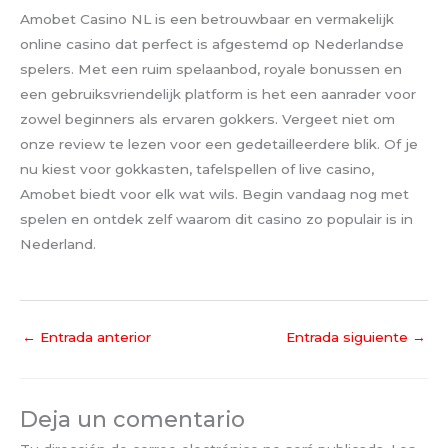
Amobet Casino NL is een betrouwbaar en vermakelijk
online casino dat perfect is afgestemd op Nederlandse
spelers. Met een ruim spelaanbod, royale bonussen en
een gebruiksvriendelijk platform is het een aanrader voor
zowel beginners als ervaren gokkers. Vergeet niet om
onze review te lezen voor een gedetailleerdere blik. Of je
nu kiest voor gokkasten, tafelspellen of live casino,
Amobet biedt voor elk wat wils. Begin vandaag nog met
spelen en ontdek zelf waarom dit casino zo populair is in
Nederland.
←
Entrada anterior
Entrada siguiente
→
Deja un comentario