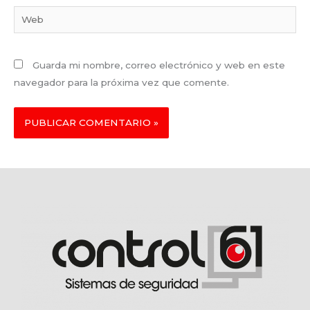
Web
Guarda mi nombre, correo electrónico y web en este
navegador para la próxima vez que comente.