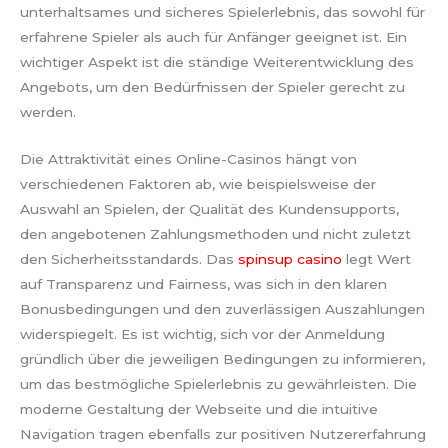
unterhaltsames und sicheres Spielerlebnis, das sowohl für
erfahrene Spieler als auch für Anfänger geeignet ist. Ein
wichtiger Aspekt ist die ständige Weiterentwicklung des
Angebots, um den Bedürfnissen der Spieler gerecht zu
werden.
Die Attraktivität eines Online-Casinos hängt von
verschiedenen Faktoren ab, wie beispielsweise der
Auswahl an Spielen, der Qualität des Kundensupports,
den angebotenen Zahlungsmethoden und nicht zuletzt
den Sicherheitsstandards. Das
spinsup casino
legt Wert
auf Transparenz und Fairness, was sich in den klaren
Bonusbedingungen und den zuverlässigen Auszahlungen
widerspiegelt. Es ist wichtig, sich vor der Anmeldung
gründlich über die jeweiligen Bedingungen zu informieren,
um das bestmögliche Spielerlebnis zu gewährleisten. Die
moderne Gestaltung der Webseite und die intuitive
Navigation tragen ebenfalls zur positiven Nutzererfahrung