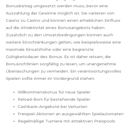
Bonusbetrag umgesetzt werden muss, bevor eine
Auszahlung der Gewinne möglich ist. Sie variieren von
Casino zu Casino und können einen erheblichen Einfluss
auf die Attraktivität eines Bonusangebots haben.
Zusätzlich zu den Umsatzbedingungen können auch
weitere Einschränkungen gelten, wie beispielsweise eine
maximale Einsatzhöhe oder eine begrenzte
Gültigkeitsdauer des Bonus. Es ist daher ratsam, die
Bonusrichtlinien sorgfältig zu lesen, um unangenehme
Überraschungen zu vermeiden. Ein verantwortungsvolles
Spielen sollte immer im Vordergrund stehen.
Willkommensbonus für neue Spieler
Reload-Boni für bestehende Spieler
Cashback-Angebote bei Verlusten
Freispiel-Aktionen an ausgewählten Spielautomaten
Regelmäßige Turniere mit attraktiven Preispools