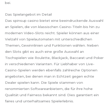
bei.
Das Spielangebot im Detail
Das spinsup casino bietet eine beeindruckende Auswahl
an Spielen, die von klassischen Casino-Titeln bis hin zu
modernen Video-Slots reicht. Spieler können aus einer
Vielzahl von Spielautomaten mit unterschiedlichen
Themen, Gewinnlinien und Funktionen wählen. Neben
den Slots gibt es auch eine große Auswahl an
Tischspielen wie Roulette, Blackjack, Baccarat und Poker
in verschiedenen Varianten. Für Liebhaber von Live-
Casino-Spielen werden ebenfalls zahlreiche Optionen
angeboten, bei denen man in Echtzeit gegen echte
Dealer spielen kann. Die Spiele stammen von
renommierten Softwareanbietern, die für ihre hohe
Qualität und Fairness bekannt sind. Dies garantiert ein
faires und unterhaltsames Spielerlebnis.