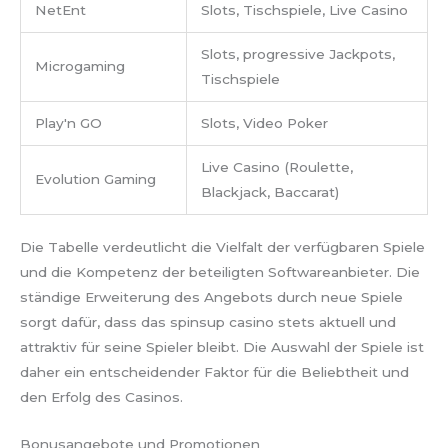
NetEnt
Slots, Tischspiele, Live Casino
Slots, progressive Jackpots,
Microgaming
Tischspiele
Play'n GO
Slots, Video Poker
Live Casino (Roulette,
Evolution Gaming
Blackjack, Baccarat)
Die Tabelle verdeutlicht die Vielfalt der verfügbaren Spiele
und die Kompetenz der beteiligten Softwareanbieter. Die
ständige Erweiterung des Angebots durch neue Spiele
sorgt dafür, dass das spinsup casino stets aktuell und
attraktiv für seine Spieler bleibt. Die Auswahl der Spiele ist
daher ein entscheidender Faktor für die Beliebtheit und
den Erfolg des Casinos.
Bonusangebote und Promotionen