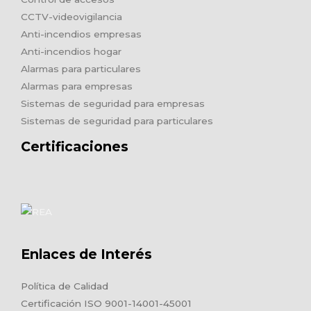
CCTV-videovigilancia
Anti-incendios empresas
Anti-incendios hogar
Alarmas para particulares
Alarmas para empresas
Sistemas de seguridad para empresas
Sistemas de seguridad para particulares
Certificaciones
Enlaces de Interés
Política de Calidad
Certificación ISO 9001-14001-45001