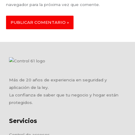
navegador para la próxima vez que comente.
Más de 20 años de experiencia en seguridad y
aplicación de la ley.
La confianza de saber que tu negocio y hogar están
protegidos.
Servicios
Control de accesos