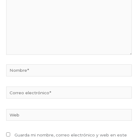
Nombre*
Correo
electrónico*
Web
Guarda mi nombre, correo electrónico y web en este