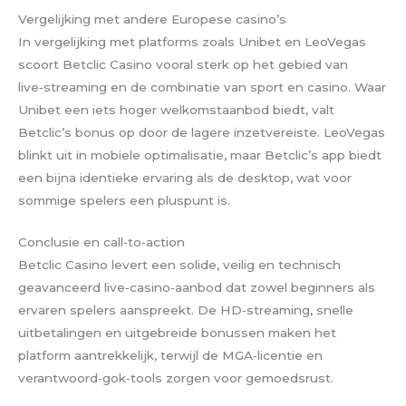
Vergelijking met andere Europese casino’s
In vergelijking met platforms zoals Unibet en LeoVegas
scoort Betclic Casino vooral sterk op het gebied van
live‑streaming en de combinatie van sport en casino. Waar
Unibet een iets hoger welkomstaanbod biedt, valt
Betclic’s bonus op door de lagere inzetvereiste. LeoVegas
blinkt uit in mobiele optimalisatie, maar Betclic’s app biedt
een bijna identieke ervaring als de desktop, wat voor
sommige spelers een pluspunt is.
Conclusie en call‑to‑action
Betclic Casino levert een solide, veilig en technisch
geavanceerd live‑casino‑aanbod dat zowel beginners als
ervaren spelers aanspreekt. De HD‑streaming, snelle
uitbetalingen en uitgebreide bonussen maken het
platform aantrekkelijk, terwijl de MGA‑licentie en
verantwoord‑gok‑tools zorgen voor gemoedsrust.