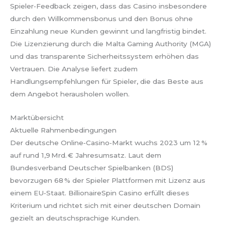
Spieler‑Feedback zeigen, dass das Casino insbesondere
durch den Willkommensbonus und den Bonus ohne
Einzahlung neue Kunden gewinnt und langfristig bindet.
Die Lizenzierung durch die Malta Gaming Authority (MGA)
und das transparente Sicherheitssystem erhöhen das
Vertrauen. Die Analyse liefert zudem
Handlungsempfehlungen für Spieler, die das Beste aus
dem Angebot herausholen wollen.
Marktübersicht
Aktuelle Rahmenbedingungen
Der deutsche Online‑Casino‑Markt wuchs 2023 um 12 %
auf rund 1,9 Mrd. € Jahresumsatz. Laut dem
Bundesverband Deutscher Spielbanken (BDS)
bevorzugen 68 % der Spieler Plattformen mit Lizenz aus
einem EU‑Staat. BillionaireSpin Casino erfüllt dieses
Kriterium und richtet sich mit einer deutschen Domain
gezielt an deutschsprachige Kunden.