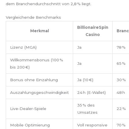
dem Branchendurchschnitt von 2,8 % liegt.
Vergleichende Benchmarks
BillionaireSpin
Merkmal
Branc
Casino
Lizenz (MGA)
Ja
78 %
Willkommensbonus (100 %
Ja
65 %
bis 200 €)
Bonus ohne Einzahlung
Ja (10 €)
30 %
Auszahlungsgeschwindigkeit
24 h (E‑Wallet)
48 h
35 % des
Live‑Dealer‑Spiele
22 %
Umsatzes
Mobile Optimierung
Voll responsive
70 %