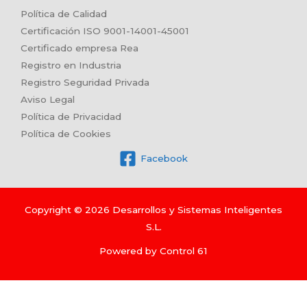
Política de Calidad
Certificación ISO 9001-14001-45001
Certificado empresa Rea
Registro en Industria
Registro Seguridad Privada
Aviso Legal
Política de Privacidad
Política de Cookies
Facebook
Copyright © 2026 Desarrollos y Sistemas Inteligentes
S.L.
Powered by Control 61