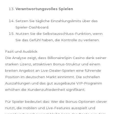
Verantwortungsvolles Spielen
Setzen Sie tägliche Einzahlungslimits über das
Spieler‑Dashboard.
Nutzen Sie die Selbstausschluss‑Funktion, wenn
Sie das Gefühl haben, die Kontrolle zu verlieren.
Fazit und Ausblick
Die Analyse zeigt, dass BillionaireSpin Casino dank seiner
starken Lizenz, attraktiven Bonus‑Struktur und einem
breiten Angebot an Live‑Dealer‑Spielen eine führende
Position im deutschen Markt einnimmt. Die schnellen
Auszahlungen und das gut ausgebaute VIP‑Programm
erhöhen die Kundenzufriedenheit signifikant.
Für Spieler bedeutet das: Wer die Bonus‑Optionen clever
nutzt, die mobilen und Live‑Features ausspielt und