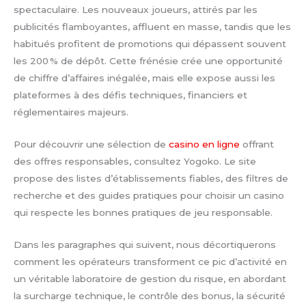
spectaculaire. Les nouveaux joueurs, attirés par les
publicités flamboyantes, affluent en masse, tandis que les
habitués profitent de promotions qui dépassent souvent
les 200 % de dépôt. Cette frénésie crée une opportunité
de chiffre d’affaires inégalée, mais elle expose aussi les
plateformes à des défis techniques, financiers et
réglementaires majeurs.
Pour découvrir une sélection de
casino en ligne
offrant
des offres responsables, consultez Yogoko. Le site
propose des listes d’établissements fiables, des filtres de
recherche et des guides pratiques pour choisir un casino
qui respecte les bonnes pratiques de jeu responsable.
Dans les paragraphes qui suivent, nous décortiquerons
comment les opérateurs transforment ce pic d’activité en
un véritable laboratoire de gestion du risque, en abordant
la surcharge technique, le contrôle des bonus, la sécurité