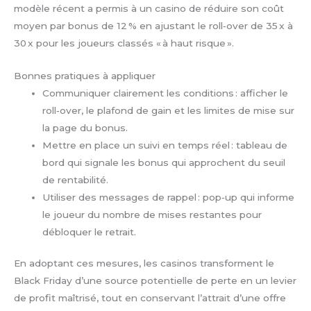
modèle récent a permis à un casino de réduire son coût
moyen par bonus de 12 % en ajustant le roll‑over de 35 x à
30 x pour les joueurs classés « à haut risque ».
Bonnes pratiques à appliquer
Communiquer clairement les conditions : afficher le
roll‑over, le plafond de gain et les limites de mise sur
la page du bonus.
Mettre en place un suivi en temps réel : tableau de
bord qui signale les bonus qui approchent du seuil
de rentabilité.
Utiliser des messages de rappel : pop‑up qui informe
le joueur du nombre de mises restantes pour
débloquer le retrait.
En adoptant ces mesures, les casinos transforment le
Black Friday d’une source potentielle de perte en un levier
de profit maîtrisé, tout en conservant l’attrait d’une offre