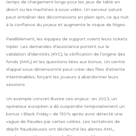
temps de chargement longs pour les jeux de table en
direct ou les machines à sous vidéo. Un serveur saturé
peut entraîner des déconnexions en plein spin, ce qui nuit
à la confiance du joueur et augmente le risque de litiges.
Parallèlement, les équipes de support voient leurs tickets
tripler. Les demandes d’assistance portent sur la
validation d’identités (KYC), la vérification de l’origine des
fonds (AML) et les questions liées aux bonus. Un centre
d’appel sous‑dimensionné peut créer des files d’attente
interminables, forçant les joueurs à abandonner leurs
sessions.
Un exemple concret illustre ces enjeux : en 2023, un
opérateur européen a dû suspendre temporairement un
bonus « Black Friday » de 150 % après avoir détecté une
vague de fraudes par cartes volées. Les tentatives de
dépôt frauduleuses ont déclenché les alertes AML,