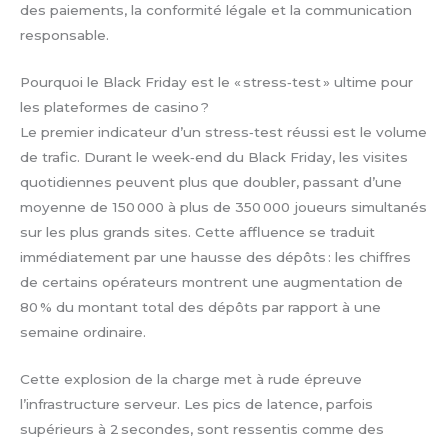
des paiements, la conformité légale et la communication
responsable.
Pourquoi le Black Friday est le « stress‑test » ultime pour
les plateformes de casino ?
Le premier indicateur d’un stress‑test réussi est le volume
de trafic. Durant le week‑end du Black Friday, les visites
quotidiennes peuvent plus que doubler, passant d’une
moyenne de 150 000 à plus de 350 000 joueurs simultanés
sur les plus grands sites. Cette affluence se traduit
immédiatement par une hausse des dépôts : les chiffres
de certains opérateurs montrent une augmentation de
80 % du montant total des dépôts par rapport à une
semaine ordinaire.
Cette explosion de la charge met à rude épreuve
l’infrastructure serveur. Les pics de latence, parfois
supérieurs à 2 secondes, sont ressentis comme des