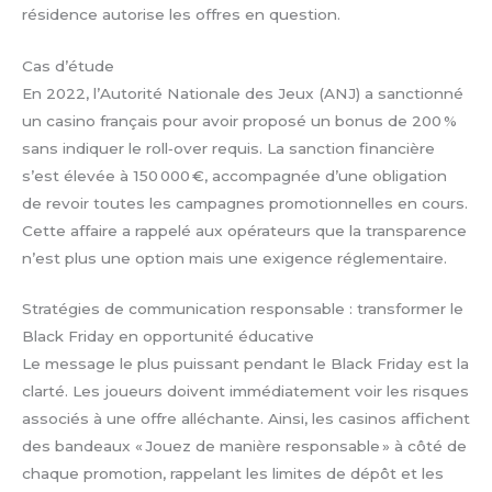
résidence autorise les offres en question.
Cas d’étude
En 2022, l’Autorité Nationale des Jeux (ANJ) a sanctionné
un casino français pour avoir proposé un bonus de 200 %
sans indiquer le roll‑over requis. La sanction financière
s’est élevée à 150 000 €, accompagnée d’une obligation
de revoir toutes les campagnes promotionnelles en cours.
Cette affaire a rappelé aux opérateurs que la transparence
n’est plus une option mais une exigence réglementaire.
Stratégies de communication responsable : transformer le
Black Friday en opportunité éducative
Le message le plus puissant pendant le Black Friday est la
clarté. Les joueurs doivent immédiatement voir les risques
associés à une offre alléchante. Ainsi, les casinos affichent
des bandeaux « Jouez de manière responsable » à côté de
chaque promotion, rappelant les limites de dépôt et les