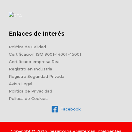
Enlaces de Interés
Política de Calidad
Certificación ISO 9001-14001-45001
Certificado empresa Rea
Registro en Industria
Registro Seguridad Privada
Aviso Legal
Política de Privacidad
Política de Cookies
Facebook
Copyright © 2026 Desarrollos y Sistemas Inteligentes