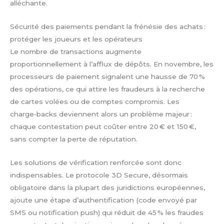
alléchante.
Sécurité des paiements pendant la frénésie des achats :
protéger les joueurs et les opérateurs
Le nombre de transactions augmente
proportionnellement à l’afflux de dépôts. En novembre, les
processeurs de paiement signalent une hausse de 70 %
des opérations, ce qui attire les fraudeurs à la recherche
de cartes volées ou de comptes compromis. Les
charge‑backs deviennent alors un problème majeur :
chaque contestation peut coûter entre 20 € et 150 €,
sans compter la perte de réputation.
Les solutions de vérification renforcée sont donc
indispensables. Le protocole 3D Secure, désormais
obligatoire dans la plupart des juridictions européennes,
ajoute une étape d’authentification (code envoyé par
SMS ou notification push) qui réduit de 45 % les fraudes