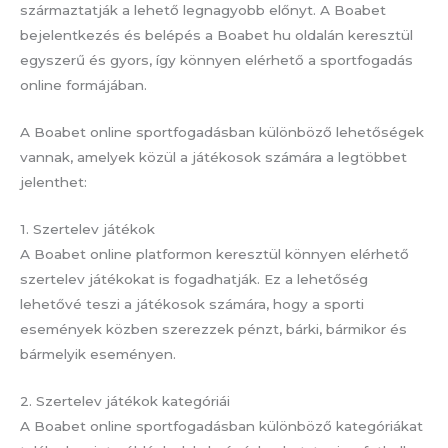
származtatják a lehető legnagyobb előnyt. A Boabet
bejelentkezés és belépés a Boabet hu oldalán keresztül
egyszerű és gyors, így könnyen elérhető a sportfogadás
online formájában.
A Boabet online sportfogadásban különböző lehetőségek
vannak, amelyek közül a játékosok számára a legtöbbet
jelenthet:
1. Szertelev játékok
A Boabet online platformon keresztül könnyen elérhető
szertelev játékokat is fogadhatják. Ez a lehetőség
lehetővé teszi a játékosok számára, hogy a sporti
események közben szerezzek pénzt, bárki, bármikor és
bármelyik eseményen.
2. Szertelev játékok kategóriái
A Boabet online sportfogadásban különböző kategóriákat