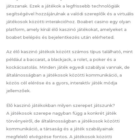
játszanak. Ezek a játékok a legfrissebb technológiák
segítségével hozzájárulnak a valódi szereplők és a virtuális
játékosok közötti interakcióhoz. Boabet casino egy olyan
platform, amely kínál élő kaszinó játékokat, amelyeket a
boabet belépés és bejelentkezés után elérheted.
Az élő kaszinó játékok között számos típus található, mint
például a baccarat, a blackjack, a rolet, a poker és a
kockácsatolás. Minden játék egyedi szabályai vannak, de
általánosságban a játékosok közötti kommunikáció, a
közös cél elérése és a gyors, interaktív játék módja
jellemzőek.
Élő kaszinó játékokban milyen szerepet játszunk?
A játékosok szerepe nagyban függ a konkrét játék
törvényeiről, de általánosságban a játékosok közötti
kommunikáció, a társaság és a játék szabályainak
megfelelő elvégzése fontos. A játékosok közötti