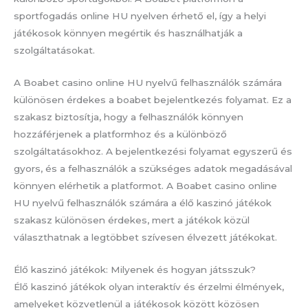
sportfogadás online HU nyelven érhető el, így a helyi
játékosok könnyen megértik és használhatják a
szolgáltatásokat.
A Boabet casino online HU nyelvű felhasználók számára
különösen érdekes a boabet bejelentkezés folyamat. Ez a
szakasz biztosítja, hogy a felhasználók könnyen
hozzáférjenek a platformhoz és a különböző
szolgáltatásokhoz. A bejelentkezési folyamat egyszerű és
gyors, és a felhasználók a szükséges adatok megadásával
könnyen elérhetik a platformot. A Boabet casino online
HU nyelvű felhasználók számára a élő kaszinó játékok
szakasz különösen érdekes, mert a játékok közül
választhatnak a legtöbbet szívesen élvezett játékokat.
Élő kaszinó játékok: Milyenek és hogyan játsszuk?
Élő kaszinó játékok olyan interaktív és érzelmi élmények,
amelyeket közvetlenül a játékosok között közösen