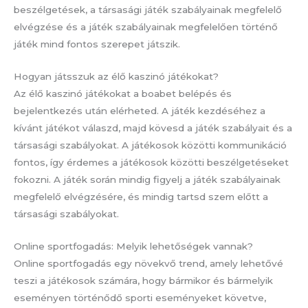
beszélgetések, a társasági játék szabályainak megfelelő
elvégzése és a játék szabályainak megfelelően történő
játék mind fontos szerepet játszik.
Hogyan játsszuk az élő kaszinó játékokat?
Az élő kaszinó játékokat a boabet belépés és
bejelentkezés után elérheted. A játék kezdéséhez a
kívánt játékot válaszd, majd kövesd a játék szabályait és a
társasági szabályokat. A játékosok közötti kommunikáció
fontos, így érdemes a játékosok közötti beszélgetéseket
fokozni. A játék során mindig figyelj a játék szabályainak
megfelelő elvégzésére, és mindig tartsd szem előtt a
társasági szabályokat.
Online sportfogadás: Melyik lehetőségek vannak?
Online sportfogadás egy növekvő trend, amely lehetővé
teszi a játékosok számára, hogy bármikor és bármelyik
eseményen történődő sporti eseményeket követve,