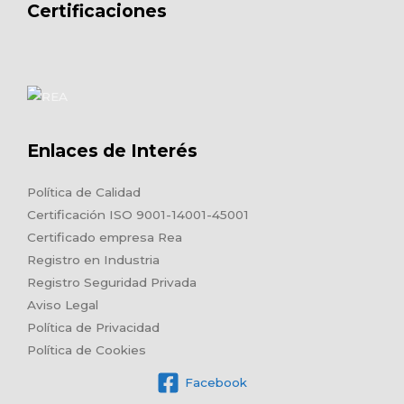
Certificaciones
Enlaces de Interés
Política de Calidad
Certificación ISO 9001-14001-45001
Certificado empresa Rea
Registro en Industria
Registro Seguridad Privada
Aviso Legal
Política de Privacidad
Política de Cookies
Facebook