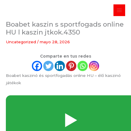
Ir
al
contenido
Boabet kaszin s sportfogads online
HU l kaszin jtkok.4350
Uncategorized
/
mayo 28, 2026
Comparte en tus redes
Boabet kaszinó és sportfogadás online HU – élő kaszinó
játékok
▶️