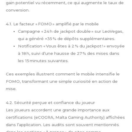
gain potentiel vu récemment, ce qui augmente le taux de
conversion.
4.1. Le facteur « FOMO » amplifié par le mobile
Campagne « 24 h de jackpot double » sur LeoVegas,
qui a généré +35 % de dépôts supplémentaires.
Notification « Vous êtes à 2 % du jackpot ! » envoyée
à 18 h, suivi d’une hausse de 27 % des mises dans
les 15 minutes suivantes.
Ces exemples illustrent comment le mobile intensifie le
FOMO, transformant une simple curiosité en action de
mise.
4.2. Sécurité perçue et confiance du joueur
Les joueurs accordent une grande importance aux
certifications (eCOGRA, Malta Gaming Authority) affichées
dans l’application. Les audits sont souvent mentionnés
dans les sections « À propos » de sites comme