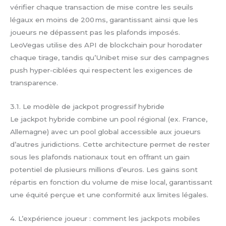
vérifier chaque transaction de mise contre les seuils
légaux en moins de 200 ms, garantissant ainsi que les
joueurs ne dépassent pas les plafonds imposés.
LeoVegas utilise des API de blockchain pour horodater
chaque tirage, tandis qu’Unibet mise sur des campagnes
push hyper‑ciblées qui respectent les exigences de
transparence.
3.1. Le modèle de jackpot progressif hybride
Le jackpot hybride combine un pool régional (ex. France,
Allemagne) avec un pool global accessible aux joueurs
d’autres juridictions. Cette architecture permet de rester
sous les plafonds nationaux tout en offrant un gain
potentiel de plusieurs millions d’euros. Les gains sont
répartis en fonction du volume de mise local, garantissant
une équité perçue et une conformité aux limites légales.
4. L’expérience joueur : comment les jackpots mobiles