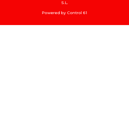
S.L.
Powered by Control 61