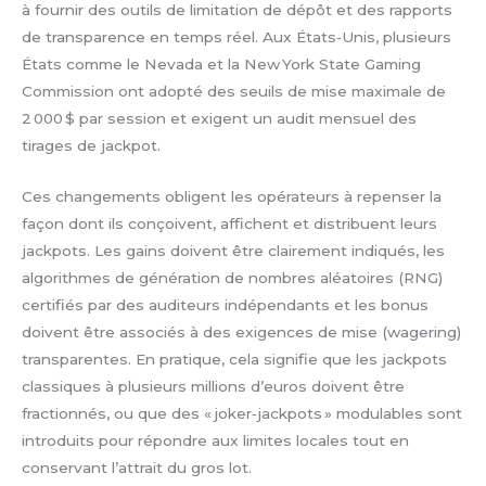
à fournir des outils de limitation de dépôt et des rapports
de transparence en temps réel. Aux États‑Unis, plusieurs
États comme le Nevada et la New York State Gaming
Commission ont adopté des seuils de mise maximale de
2 000 $ par session et exigent un audit mensuel des
tirages de jackpot.
Ces changements obligent les opérateurs à repenser la
façon dont ils conçoivent, affichent et distribuent leurs
jackpots. Les gains doivent être clairement indiqués, les
algorithmes de génération de nombres aléatoires (RNG)
certifiés par des auditeurs indépendants et les bonus
doivent être associés à des exigences de mise (wagering)
transparentes. En pratique, cela signifie que les jackpots
classiques à plusieurs millions d’euros doivent être
fractionnés, ou que des « joker‑jackpots » modulables sont
introduits pour répondre aux limites locales tout en
conservant l’attrait du gros lot.