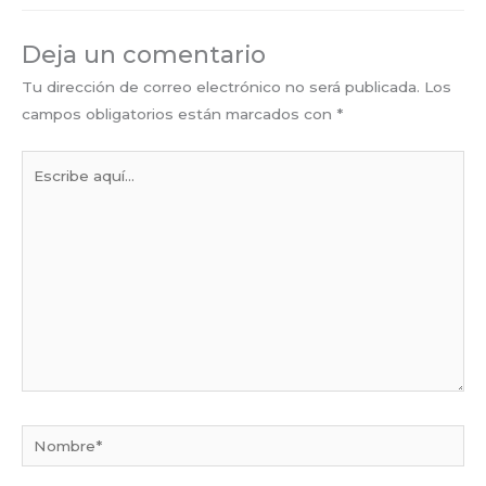
Deja un comentario
Tu dirección de correo electrónico no será publicada.
Los
campos obligatorios están marcados con
*
Escribe
aquí...
Nombre*