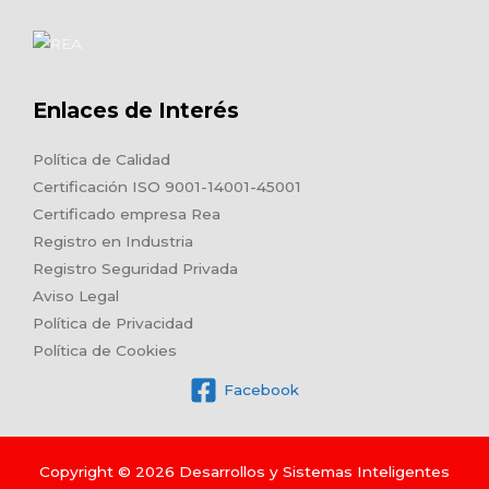
Enlaces de Interés
Política de Calidad
Certificación ISO 9001-14001-45001
Certificado empresa Rea
Registro en Industria
Registro Seguridad Privada
Aviso Legal
Política de Privacidad
Política de Cookies
Facebook
Copyright © 2026 Desarrollos y Sistemas Inteligentes