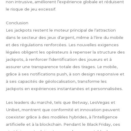
non intrusive, améliorent l’expérience globale et réduisent
le risque de jeu excessif.
Conclusion
Les jackpots restent le moteur principal de l’attraction
dans le secteur des jeux d’argent, même à l’ère du mobile
et des régulations renforcées. Les nouvelles exigences
légales obligent les opérateurs à repenser la structure des
jackpots, à renforcer l’identification des joueurs et à
assurer une transparence totale des tirages. Le mobile,
grâce à ses notifications push, à son design responsive et
à ses capacités de géolocalisation, transforme les
jackpots en expériences instantanées et personnalisées.
Les leaders du marché, tels que Betway, LeoVegas et
Unibet, montrent que conformité et innovation peuvent
coexister grâce à des modèles hybrides, à l’intelligence
artificielle et à la blockchain. Pendant le Black Friday, ces