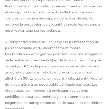
Prescriforme, où les visiteurs peuvent vérifier les licences
et les rapports de conformité. Un affichage clair des
licences, combiné à des rappels de limites de dépôt,
renforce la perception de sécurité et incite les joueurs à
miser davantage sur les jackpots.
5. Perspectives d’avenir : les jackpots à l’intersection du
jeu responsable et du divertissement mobile
Les tendances émergentes pointent vers une intégration
de la réalité augmentée (RA) et de la blockchain. Imaginez
un jackpot RA où le joueur pointe son smartphone vers
un objet du quotidien et déclenche un tirage virtuel
affiché en 3D. La blockchain, quant à elle, garantit l’équité
du tirage grâce à un seed public vérifiable par tous. Les
régulateurs commencent à envisager des cadres
spécifiques pour ces technologies, notamment des
exigences de transparence du code source et des limites
de volatilité.