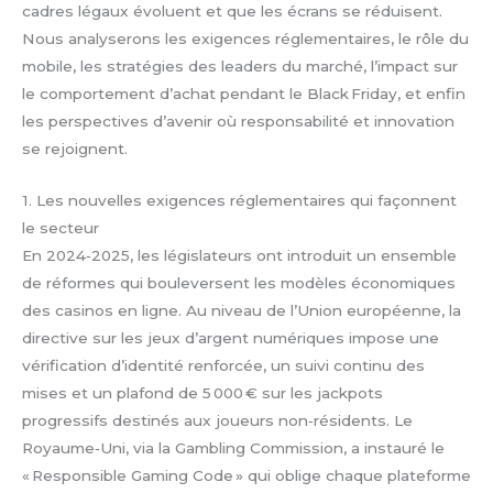
cadres légaux évoluent et que les écrans se réduisent.
Nous analyserons les exigences réglementaires, le rôle du
mobile, les stratégies des leaders du marché, l’impact sur
le comportement d’achat pendant le Black Friday, et enfin
les perspectives d’avenir où responsabilité et innovation
se rejoignent.
1. Les nouvelles exigences réglementaires qui façonnent
le secteur
En 2024‑2025, les législateurs ont introduit un ensemble
de réformes qui bouleversent les modèles économiques
des casinos en ligne. Au niveau de l’Union européenne, la
directive sur les jeux d’argent numériques impose une
vérification d’identité renforcée, un suivi continu des
mises et un plafond de 5 000 € sur les jackpots
progressifs destinés aux joueurs non‑résidents. Le
Royaume‑Uni, via la Gambling Commission, a instauré le
« Responsible Gaming Code » qui oblige chaque plateforme