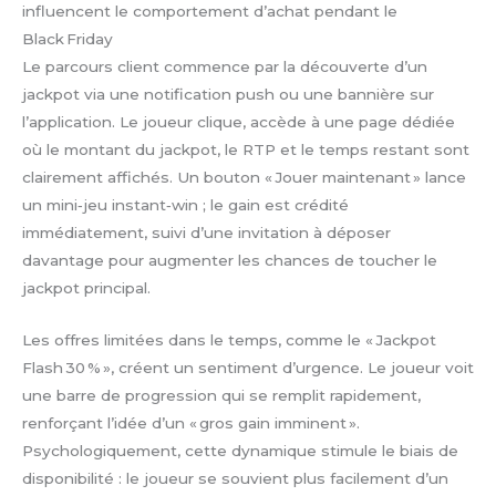
influencent le comportement d’achat pendant le
Black Friday
Le parcours client commence par la découverte d’un
jackpot via une notification push ou une bannière sur
l’application. Le joueur clique, accède à une page dédiée
où le montant du jackpot, le RTP et le temps restant sont
clairement affichés. Un bouton « Jouer maintenant » lance
un mini‑jeu instant‑win ; le gain est crédité
immédiatement, suivi d’une invitation à déposer
davantage pour augmenter les chances de toucher le
jackpot principal.
Les offres limitées dans le temps, comme le « Jackpot
Flash 30 % », créent un sentiment d’urgence. Le joueur voit
une barre de progression qui se remplit rapidement,
renforçant l’idée d’un « gros gain imminent ».
Psychologiquement, cette dynamique stimule le biais de
disponibilité : le joueur se souvient plus facilement d’un