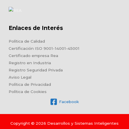
Enlaces de Interés
Política de Calidad
Certificación ISO 9001-14001-45001
Certificado empresa Rea
Registro en Industria
Registro Seguridad Privada
Aviso Legal
Política de Privacidad
Política de Cookies
Facebook
Copyright © 2026 Desarrollos y Sistemas Inteligentes