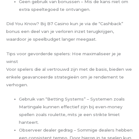
Geen gebruik van bonussen – Mis de kans niet om
extra speeltegoed te ontvangen.
Did You Know? Bij B7 Casino kun je via de “Cashback”
bonus een deel van je verloren inzet terugkrijgen,
waardoor je speelbudget langer meegaat.
Tips voor gevorderde spelers: Hoe maximaliseer je je
winst
Voor spelers die al vertrouwd zijn met de basis, bieden we
enkele geavanceerde strategieën om je rendement te
verhogen.
Gebruik van “Betting Systems” – Systemen zoals
Martingale kunnen effectief zijn bij even‑money
spellen zoals roulette, mits je een strikte limiet
hanteert.
Observeer dealer gedrag – Sommige dealers hebben
een consistent tempo. Door hierop in te spelen kun