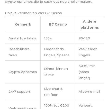
crypto‑opnames die je cash‑out nog sneller maken.
Unieke kenmerken van B7 Casino
Andere
Kenmerk
B7 Casino
platforms
Aantal live tafels
150+
80‑120
Beschikbare
Nederlands,
Vaak alleen
talen
Engels, Spaans
Engels
30‑60 min
Direct, binnen
Crypto‑opnames
(soms
15 min
langer)
Live chat &
24/7 support
Alleen e‑mail
telefoon
100% tot €200
Varieert,
Welkomstbonus