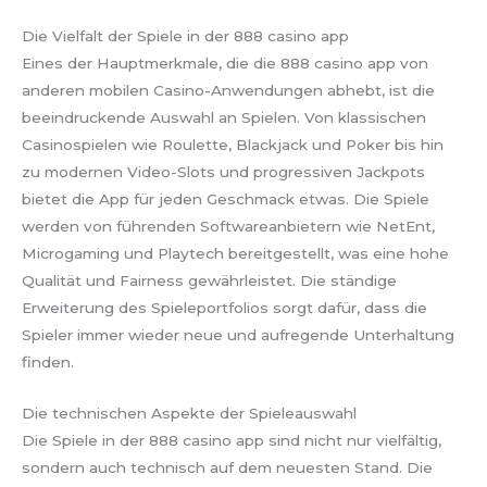
Die Vielfalt der Spiele in der 888 casino app
Eines der Hauptmerkmale, die die 888 casino app von
anderen mobilen Casino-Anwendungen abhebt, ist die
beeindruckende Auswahl an Spielen. Von klassischen
Casinospielen wie Roulette, Blackjack und Poker bis hin
zu modernen Video-Slots und progressiven Jackpots
bietet die App für jeden Geschmack etwas. Die Spiele
werden von führenden Softwareanbietern wie NetEnt,
Microgaming und Playtech bereitgestellt, was eine hohe
Qualität und Fairness gewährleistet. Die ständige
Erweiterung des Spieleportfolios sorgt dafür, dass die
Spieler immer wieder neue und aufregende Unterhaltung
finden.
Die technischen Aspekte der Spieleauswahl
Die Spiele in der 888 casino app sind nicht nur vielfältig,
sondern auch technisch auf dem neuesten Stand. Die