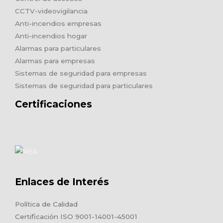
CCTV-videovigilancia
Anti-incendios empresas
Anti-incendios hogar
Alarmas para particulares
Alarmas para empresas
Sistemas de seguridad para empresas
Sistemas de seguridad para particulares
Certificaciones
Enlaces de Interés
Política de Calidad
Certificación ISO 9001-14001-45001