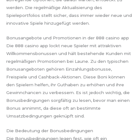
werden. Die regelmäßige Aktualisierung des
Spieleportfolios stellt sicher, dass immer wieder neue und
innovative Spiele hinzugefügt werden.
Bonusangebote und Promotionen in der 888 casino app
Die 888 casino app lockt neue Spieler mit attraktiven
Willkommensbonussen und hält bestehende Kunden mit
regelmäßigen Promotionen bei Laune. Zu den typischen
Bonusangeboten gehören Einzahlungsbonusse,
Freispiele und Cashback-Aktionen. Diese Boni können
den Spielern helfen, ihr Guthaben zu erhöhen und ihre
Gewinnchancen zu verbessern. Es ist jedoch wichtig, die
Bonusbedingungen sorgfältig zu lesen, bevor man einen
Bonus annimmt, da diese oft an bestimmte
Umsatzbedingungen geknüpft sind.
Die Bedeutung der Bonusbedingungen
Die Bonusbedingungen legen fest, wie oft ein