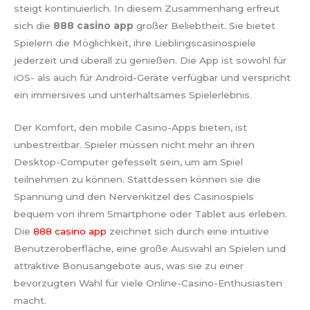
steigt kontinuierlich. In diesem Zusammenhang erfreut
sich die
888 casino app
großer Beliebtheit. Sie bietet
Spielern die Möglichkeit, ihre Lieblingscasinospiele
jederzeit und überall zu genießen. Die App ist sowohl für
iOS- als auch für Android-Geräte verfügbar und verspricht
ein immersives und unterhaltsames Spielerlebnis.
Der Komfort, den mobile Casino-Apps bieten, ist
unbestreitbar. Spieler müssen nicht mehr an ihren
Desktop-Computer gefesselt sein, um am Spiel
teilnehmen zu können. Stattdessen können sie die
Spannung und den Nervenkitzel des Casinospiels
bequem von ihrem Smartphone oder Tablet aus erleben.
Die
888 casino app
zeichnet sich durch eine intuitive
Benutzeroberfläche, eine große Auswahl an Spielen und
attraktive Bonusangebote aus, was sie zu einer
bevorzugten Wahl für viele Online-Casino-Enthusiasten
macht.