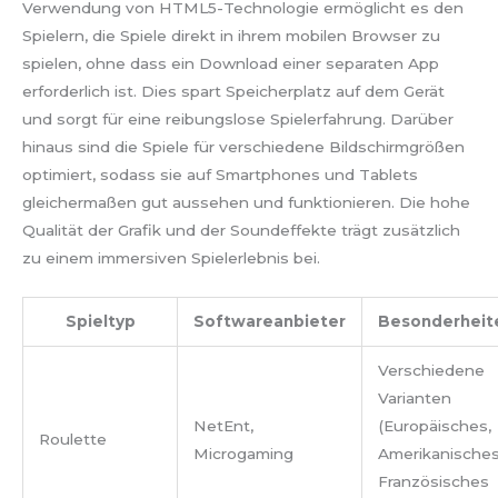
Verwendung von HTML5-Technologie ermöglicht es den
Spielern, die Spiele direkt in ihrem mobilen Browser zu
spielen, ohne dass ein Download einer separaten App
erforderlich ist. Dies spart Speicherplatz auf dem Gerät
und sorgt für eine reibungslose Spielerfahrung. Darüber
hinaus sind die Spiele für verschiedene Bildschirmgrößen
optimiert, sodass sie auf Smartphones und Tablets
gleichermaßen gut aussehen und funktionieren. Die hohe
Qualität der Grafik und der Soundeffekte trägt zusätzlich
zu einem immersiven Spielerlebnis bei.
Spieltyp
Softwareanbieter
Besonderheit
Verschiedene
Varianten
NetEnt,
(Europäisches,
Roulette
Microgaming
Amerikanisches
Französisches