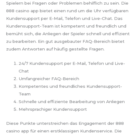
Spielern bei Fragen oder Problemen behilflich zu sein. Die
888 casino app bietet einen rund um die Uhr verfügbaren
Kundensupport per E-Mail, Telefon und Live-Chat. Das
Kundensupport-Team ist kompetent und freundlich und
bemüht sich, die Anliegen der Spieler schnell und effizient
zu bearbeiten. Ein gut ausgebauter FAQ-Bereich bietet
zudem Antworten auf häufig gestellte Fragen.
24/7 Kundensupport per E-Mail, Telefon und Live-
Chat
Umfangreicher FAQ-Bereich
Kompetentes und freundliches Kundensupport-
Team
Schnelle und effiziente Bearbeitung von Anliegen
Mehrsprachiger Kundensupport
Diese Punkte unterstreichen das Engagement der 888
casino app für einen erstklassigen Kundenservice. Die