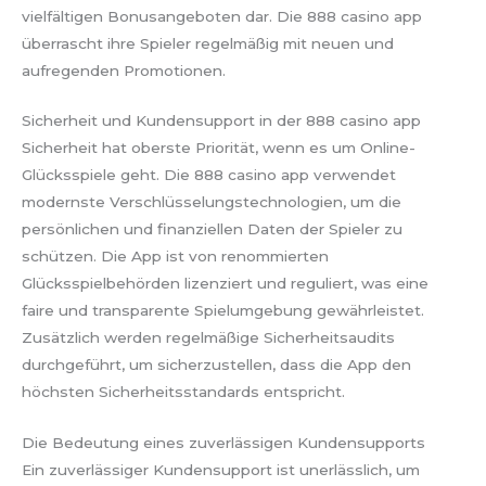
vielfältigen Bonusangeboten dar. Die 888 casino app
überrascht ihre Spieler regelmäßig mit neuen und
aufregenden Promotionen.
Sicherheit und Kundensupport in der 888 casino app
Sicherheit hat oberste Priorität, wenn es um Online-
Glücksspiele geht. Die 888 casino app verwendet
modernste Verschlüsselungstechnologien, um die
persönlichen und finanziellen Daten der Spieler zu
schützen. Die App ist von renommierten
Glücksspielbehörden lizenziert und reguliert, was eine
faire und transparente Spielumgebung gewährleistet.
Zusätzlich werden regelmäßige Sicherheitsaudits
durchgeführt, um sicherzustellen, dass die App den
höchsten Sicherheitsstandards entspricht.
Die Bedeutung eines zuverlässigen Kundensupports
Ein zuverlässiger Kundensupport ist unerlässlich, um