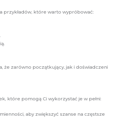
ilka przykładów, które warto wypróbować:
.
ą.
a, że zarówno początkujący, jak i doświadczeni
k, które pomogą Ci wykorzystać je w pełni:
zmienności, aby zwiększyć szanse na częstsze