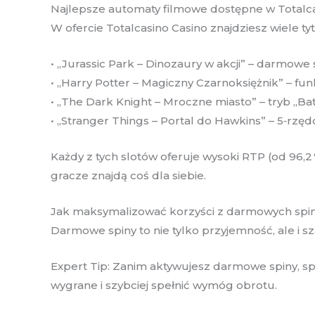
Najlepsze automaty filmowe dostępne w Totalca
W ofercie Totalcasino Casino znajdziesz wiele t
• „Jurassic Park – Dinozaury w akcji” – darmowe
• „Harry Potter – Magiczny Czarnoksiężnik” – f
• „The Dark Knight – Mroczne miasto” – tryb „B
• „Stranger Things – Portal do Hawkins” – 5‑r
Każdy z tych slotów oferuje wysoki RTP (od 96,2 
gracze znajdą coś dla siebie.
Jak maksymalizować korzyści z darmowych spi
Darmowe spiny to nie tylko przyjemność, ale i s
Expert Tip: Zanim aktywujesz darmowe spiny, sp
wygrane i szybciej spełnić wymóg obrotu.