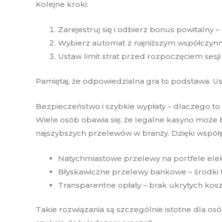
Kolejne kroki:
Zarejestruj się i odbierz bonus powitalny
Wybierz automat z najniższym współczynn
Ustaw limit strat przed rozpoczęciem sesji
Pamiętaj, że odpowiedzialna gra to podstawa. Usta
Bezpieczeństwo i szybkie wypłaty – dlaczego to
Wiele osób obawia się, że legalne kasyno może b
najszybszych przelewów w branży. Dzięki współ
Natychmiastowe przelewy na portfele elektr
Błyskawiczne przelewy bankowe – środki tr
Transparentne opłaty – brak ukrytych kos
Takie rozwiązania są szczególnie istotne dla osó