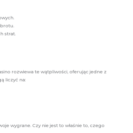
mowych.
brotu.
 strat.
ino rozwiewa te wątpliwości, oferując jedne z
 liczyć na:
oje wygrane. Czy nie jest to właśnie to, czego