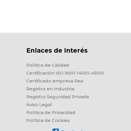
Enlaces de Interés
Política de Calidad
Certificación ISO 9001-14001-45001
Certificado empresa Rea
Registro en Industria
Registro Seguridad Privada
Aviso Legal
Política de Privacidad
Política de Cookies