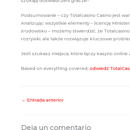
szukają doświadczeni gracze?
Podsumowanie – czy Totalcasino Casino jest wa
Analizując wszystkie elementy – licencję Minist
środowisko – możemy stwierdzić, że Totalcasino
rozrywki, ale także rozwiązuje kluczowe problemy
Jeśli szukasz miejsca, które łączy kasyno onlin
Based on everything covered,
odwiedź TotalCas
←
Entrada anterior
Deja un comentario