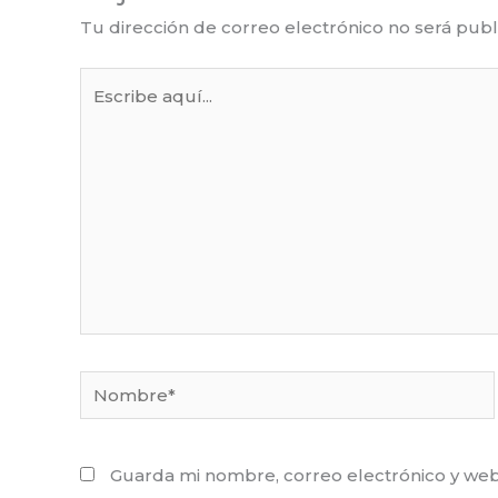
Tu dirección de correo electrónico no será publ
Escribe
aquí...
Nombre*
Guarda mi nombre, correo electrónico y we