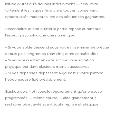
initiale plutôt qu’à doubler indéfiniment — cela limite
fortement les risques financiers tout en conservant
opportunités modestes lors des séquences gagnantes.
Reconnaître quand quitter la partie repose autant sur
l’aspect psychologique que numérique :
– Si votre solde descend sous votre mise minimale prévue
depuis plus longtemps than cinq tours consécutifs ;
– Si vous ressentez anxiété accrue voire agitation
physique pendant plusieurs mains successives ;
– Si vos dépenses dépassent aujourd’hui votre plafond
hebdomadaire fixé préalablement.
Basketnews.Net rappelle régulièrement qu’une pause
programmée — même courte — aide grandement à
restaurer objectivité avant toute reprise stratégique.