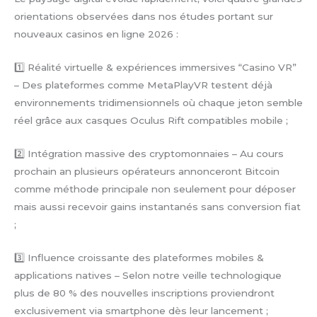
orientations observées dans nos études portant sur
nouveaux casinos en ligne 2026 :
1️⃣ Réalité virtuelle & expériences immersives “Casino VR”
– Des plateformes comme MetaPlayVR testent déjà
environnements tridimensionnels où chaque jeton semble
réel grâce aux casques Oculus Rift compatibles mobile ;
2️⃣ Intégration massive des cryptomonnaies – Au cours
prochain an plusieurs opérateurs annonceront Bitcoin
comme méthode principale non seulement pour déposer
mais aussi recevoir gains instantanés sans conversion fiat
;
3️⃣ Influence croissante des plateformes mobiles &
applications natives – Selon notre veille technologique
plus de 80 % des nouvelles inscriptions proviendront
exclusivement via smartphone dès leur lancement ;