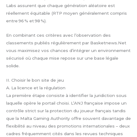
Labs assurent que chaque génération aléatoire est
réellement équitable (RTP moyen généralement compris
entre 96 % et 98 %).
En combinant ces critères avec l’observation des
classements publiés régulièrement par Basketnews.Net
vous maximisez vos chances d’intégrer un environnement
sécurisé où chaque mise repose sur une base légale
solide.
II. Choisir le bon site de jeu
A. La licence et la régulation
La première étape consiste à identifier la juridiction sous
laquelle opère le portail choisi. L’ANJ française impose un
contrôle strict sur la protection du joueur français tandis
que la Malta Gaming Authority offre souvent davantage de
flexibilité au niveau des promotions internationales – deux
cadres fréquemment cités dans les revues techniques