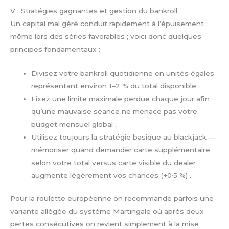
V : Stratégies gagnantes et gestion du bankroll
Un capital mal géré conduit rapidement à l’épuisement
même lors des séries favorables ; voici donc quelques
principes fondamentaux :
Divisez votre bankroll quotidienne en unités égales
représentant environ 1–2 % du total disponible ;
Fixez une limite maximale perdue chaque jour afin
qu’une mauvaise séance ne menace pas votre
budget mensuel global ;
Utilisez toujours la stratégie basique au blackjack —
mémoriser quand demander carte supplémentaire
selon votre total versus carte visible du dealer
augmente légèrement vos chances (+0·5 %) .
Pour la roulette européenne on recommande parfois une
variante allégée du système Martingale où après deux
pertes consécutives on revient simplement à la mise