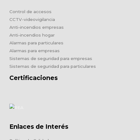
Control de accesos
CCTV-videovigilancia
Anti-incendios empresas
Anti-incendios hogar
Alarmas para particulares
Alarmas para empresas
Sistemas de seguridad para empresas
Sistemas de seguridad para particulares
Certificaciones
Enlaces de Interés