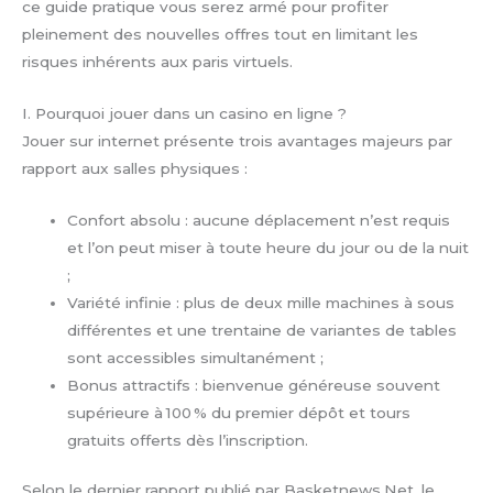
ce guide pratique vous serez armé pour profiter
pleinement des nouvelles offres tout en limitant les
risques inhérents aux paris virtuels.
I. Pourquoi jouer dans un casino en ligne ?
Jouer sur internet présente trois avantages majeurs par
rapport aux salles physiques :
Confort absolu : aucune déplacement n’est requis
et l’on peut miser à toute heure du jour ou de la nuit
;
Variété infinie : plus de deux mille machines à sous
différentes et une trentaine de variantes de tables
sont accessibles simultanément ;
Bonus attractifs : bienvenue généreuse souvent
supérieure à 100 % du premier dépôt et tours
gratuits offerts dès l’inscription.
Selon le dernier rapport publié par Basketnews.Net, le