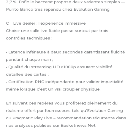
2,7 %. Enfin le baccarat propose deux variantes simples —
Punto Banco très répandu chez Evolution Gaming.
C Live dealer : l’expérience immersive
Choisir une salle live fiable passe surtout par trois
contrôles techniques :
• Latence inférieure à deux secondes garantissant fluidité
pendant chaque main ;
• Qualité du streaming HD ≥1080p assurant visibilité
détaillée des cartes ;
• Certification RNG indépendante pour valider impartialité
même lorsque c’est un vrai croupier physique.
En suivant ces repères vous profiterez pleinement du
réalisme offert par fournisseurs tels qu’Evolution Gaming
ou Pragmatic Play Live – recommandation récurrente dans
nos analyses publiées sur Basketnews.Net.