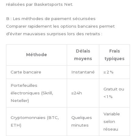
réalisées par Basketsports Net.
B : Les méthodes de paiement sécurisées
Comparer rapidement les options bancaires permet
d’éviter mauvaises surprises lors des retraits :
Délais
Frais
Méthode
moyens
typiques
Carte bancaire
Instantané
≤ 2 %
Portefeuilles
Gratuit ou
électroniques (Skrill,
≤24h
< 1 %
Neteller)
Variable
Cryptomonnaies (BTC,
Quelques
selon
ETH)
minutes
réseau