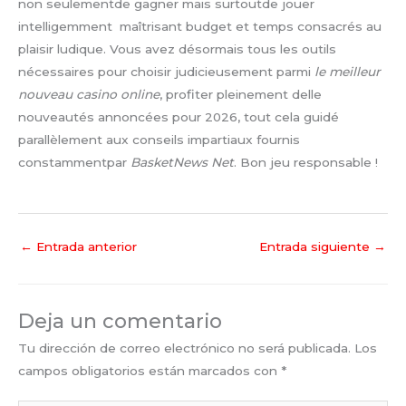
non seulementde gagner mais surtoutde jouer
intelligemment ­ maîtrisant budget et temps consacrés au
plaisir ludique.​ Vous avez désormais tous les outils
nécessaires pour choisir judicieusement parmi
le meilleur
nouveau casino online
, profiter pleinement delle
nouveautés annoncées pour 2026, tout cela guidé
parallèlement aux conseils impartiaux fournis
constammentpar
BasketNews Net
. Bon jeu responsable !
←
Entrada anterior
Entrada siguiente
→
Deja un comentario
Tu dirección de correo electrónico no será publicada.
Los
campos obligatorios están marcados con
*