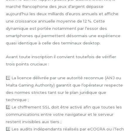
marché francophone des jeux d’argent dépasse
aujourd’hui les deux milliards d’euros annuels et affiche
une croissance annuelle moyenne de 12 %. Cette
dynamique est portée notamment par l’essor des
smartphones qui permettent désormais une expérience
quasi identique à celle des terminaux desktop.
Avant toute inscription il convient toutefois de vérifier
trois points cruciaux :
1️⃣ La licence délivrée par une autorité reconnue (ANJ ou
Malta Gaming Authority) garantit que l’opérateur respecte
des normes strictes tant sur le plan juridique que
technique ;
2️⃣ Le chiffrement SSL doit être activé afin que toutes les
communications entre votre navigateur et le serveur
restent invisibles aux tiers ;
3️⃣ Les audits indépendants réalisés par eCOGRA ou iTech