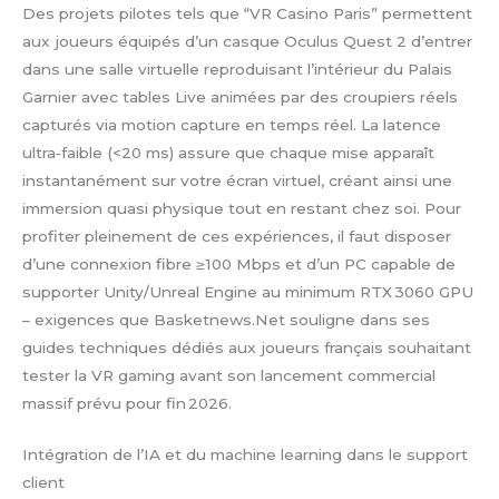
Des projets pilotes tels que “VR Casino Paris” permettent
aux joueurs équipés d’un casque Oculus Quest 2 d’entrer
dans une salle virtuelle reproduisant l’intérieur du Palais
Garnier avec tables Live animées par des croupiers réels
capturés via motion capture en temps réel. La latence
ultra‑faible (<20 ms) assure que chaque mise apparaît
instantanément sur votre écran virtuel, créant ainsi une
immersion quasi physique tout en restant chez soi. Pour
profiter pleinement de ces expériences, il faut disposer
d’une connexion fibre ≥100 Mbps et d’un PC capable de
supporter Unity/Unreal Engine au minimum RTX 3060 GPU
– exigences que Basketnews.Net souligne dans ses
guides techniques dédiés aux joueurs français souhaitant
tester la VR gaming avant son lancement commercial
massif prévu pour fin 2026.
Intégration de l’IA et du machine learning dans le support
client