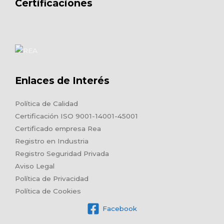
Certificaciones
Enlaces de Interés
Política de Calidad
Certificación ISO 9001-14001-45001
Certificado empresa Rea
Registro en Industria
Registro Seguridad Privada
Aviso Legal
Política de Privacidad
Política de Cookies
Facebook