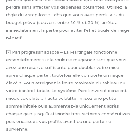
perdre sans affecter vos dépenses courantes. Utilisez la
règle du « stop‑loss » : dès que vous avez perdu X % du
budget prévu (souvent entre 20 % et 30 %), arrêtez
immédiatement la partie pour éviter l’effet boule de neige
négatif.
2️⃣ Pari progressif adapté – La Martingale fonctionne
essentiellement sur la roulette rouge/noir tant que vous
avez une réserve suffisante pour doubler votre mise
après chaque perte ; toutefois elle comporte un risque
élevé si vous atteignez la limite maximale du tableau ou
votre bankroll totale. Le système Paroli inversé convient
mieux aux slots à haute volatilité : misez une petite
somme initiale puis augmentez-la uniquement après
chaque gain jusqu’à atteindre trois victoires consécutives,
puis encaissez vos profits avant qu’une perte ne
survienne.