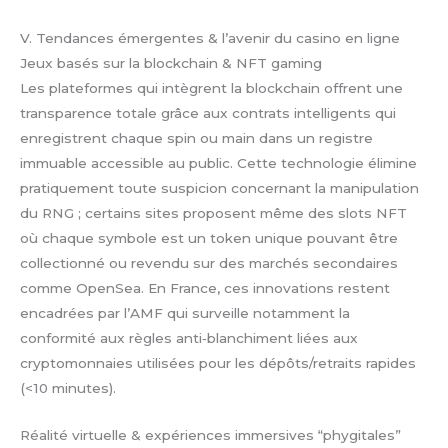
V. Tendances émergentes & l’avenir du casino en ligne
Jeux basés sur la blockchain & NFT gaming
Les plateformes qui intègrent la blockchain offrent une
transparence totale grâce aux contrats intelligents qui
enregistrent chaque spin ou main dans un registre
immuable accessible au public. Cette technologie élimine
pratiquement toute suspicion concernant la manipulation
du RNG ; certains sites proposent même des slots NFT
où chaque symbole est un token unique pouvant être
collectionné ou revendu sur des marchés secondaires
comme OpenSea. En France, ces innovations restent
encadrées par l’AMF qui surveille notamment la
conformité aux règles anti‑blanchiment liées aux
cryptomonnaies utilisées pour les dépôts/retraits rapides
(<10 minutes).
Réalité virtuelle & expériences immersives “phygitales”