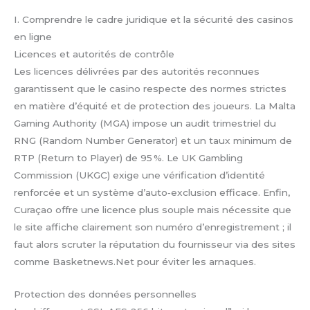
I. Comprendre le cadre juridique et la sécurité des casinos
en ligne
Licences et autorités de contrôle
Les licences délivrées par des autorités reconnues
garantissent que le casino respecte des normes strictes
en matière d’équité et de protection des joueurs. La Malta
Gaming Authority (MGA) impose un audit trimestriel du
RNG (Random Number Generator) et un taux minimum de
RTP (Return to Player) de 95 %. Le UK Gambling
Commission (UKGC) exige une vérification d’identité
renforcée et un système d’auto‑exclusion efficace. Enfin,
Curaçao offre une licence plus souple mais nécessite que
le site affiche clairement son numéro d’enregistrement ; il
faut alors scruter la réputation du fournisseur via des sites
comme Basketnews.Net pour éviter les arnaques.
Protection des données personnelles