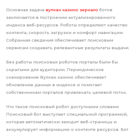
Основная задача
вулкан казино зеркало
ботов
заключается в построении актуализированного
индекса веб-ресурсов. Роботы определяют качество
контента, скорость загрузки и комфорт навигации.
Собранная сведения обеспечивает поисковым
сервисам создавать релевантные результаты выдачи.
Без работы поисковых роботов порталы были бы
скрытыми для аудитории. Периодическое
сканирование Вулкан казино обеспечивает
обновление данных в индексе и помогает
собственникам порталов привлекать целевой поток.
Что такое поисковый робот доступными словами
Поисковый бот выступает специальной программой,
которая автоматически заходит веб-страницы и
аккумулирует информацию о контенте ресурсов. Бот