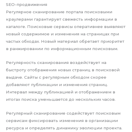
SEO-продвижения
Регулярное сканирование портала поисковыми
краулерами гарантирует свежесть информации в
каталоге. Поисковые сервисы оперативнее выявляют
новый содержимое и изменения на страницах при
частых обходах. Новый материал обретает приоритет
в ранжировании по информационным поисковым.
Регулярность сканирования воздействует на
быстроту отображения новых страниц в поисковой
выдаче. Сайты с регулярным обходом скорее
добавляют публикации и изменения страниц.
Интервал между публикацией и отображением в
итогах поиска уменьшается до нескольких часов.
Регулярный сканирование содействует поисковым
сервисам фиксировать изменения в организации
ресурса и определять динамику эволюции проекта.