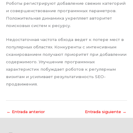
Роботы регистрируют добавление свежих категорий
и совершенствование программных параметров.
Положительная динамика укрепляет авторитет
поисковых систем к ресурсу.
Недостаточная частота обхода ведет к потере мест в
популярных областях. Конкуренты с интенсивным
сканированием получают приоритет при добавлении
содержимого. Улучшение программных
характеристик побуждает роботов к регулярным
визитам и усиливает результативность SEO-
продвижения.
←
Entrada anterior
Entrada siguiente
→