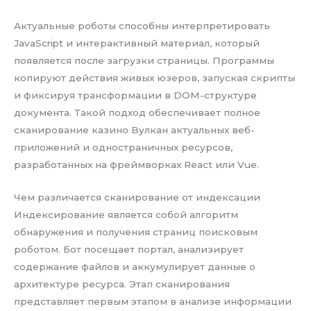
Актуальные роботы способны интерпретировать
JavaScript и интерактивный материал, который
появляется после загрузки страницы. Программы
копируют действия живых юзеров, запуская скрипты
и фиксируя трансформации в DOM-структуре
документа. Такой подход обеспечивает полное
сканирование казино Вулкан актуальных веб-
приложений и одностраничных ресурсов,
разработанных на фреймворках React или Vue.
Чем различается сканирование от индексации
Индексирование является собой алгоритм
обнаружения и получения страниц поисковым
роботом. Бот посещает портал, анализирует
содержание файлов и аккумулирует данные о
архитектуре ресурса. Этап сканирования
представляет первым этапом в анализе информации