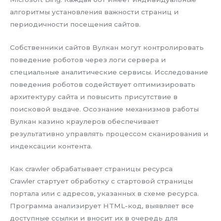
алгоритмы установления важности страниц и
периодичности посещения сайтов.
Собственники сайтов Вулкан могут контролировать
поведение роботов через логи сервера и
специальные аналитические сервисы. Исследование
поведения роботов содействует оптимизировать
архитектуру сайта и повысить присутствие в
поисковой выдаче. Осознание механизмов работы
Вулкан казино краулеров обеспечивает
результативно управлять процессом сканирования и
индексации контента.
Как crawler обрабатывает страницы ресурса
Crawler стартует обработку с стартовой страницы
портала или с адресов, указанных в схеме ресурса.
Программа анализирует HTML-код, выявляет все
доступные ссылки и вносит их в очередь для