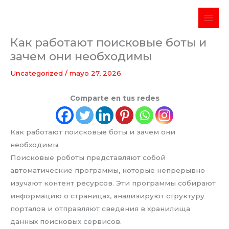
Ir
al
contenido
Как работают поисковые боты и
зачем они необходимы
Uncategorized
/
mayo 27, 2026
Comparte en tus redes
Как работают поисковые боты и зачем они
необходимы
Поисковые роботы представляют собой
автоматические программы, которые непрерывно
изучают контент ресурсов. Эти программы собирают
информацию о страницах, анализируют структуру
порталов и отправляют сведения в хранилища
данных поисковых сервисов.