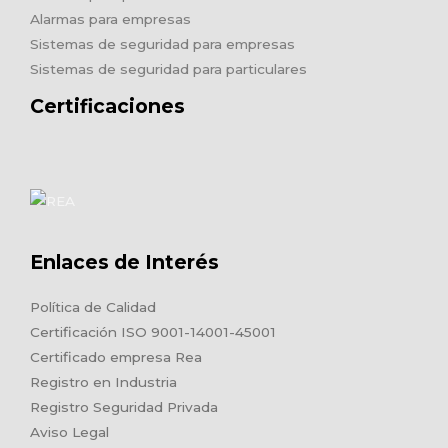
Alarmas para empresas
Sistemas de seguridad para empresas
Sistemas de seguridad para particulares
Certificaciones
Enlaces de Interés
Política de Calidad
Certificación ISO 9001-14001-45001
Certificado empresa Rea
Registro en Industria
Registro Seguridad Privada
Aviso Legal