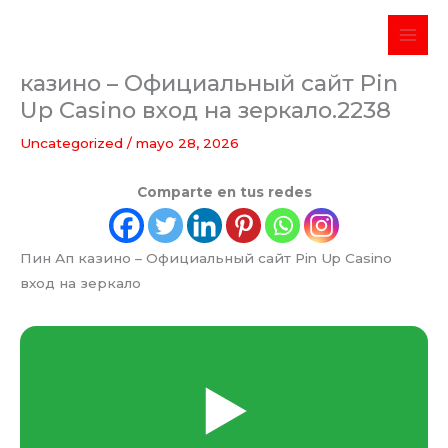
Ir
al
contenido
казино – Официальный сайт Pin
Up Casino вход на зеркало.2238
Uncategorized
/
mayo 28, 2026
Comparte en tus redes
Пин Ап казино – Официальный сайт Pin Up Casino
вход на зеркало
▶️