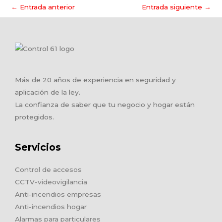
←
Entrada anterior
Entrada siguiente
→
Más de 20 años de experiencia en seguridad y
aplicación de la ley.
La confianza de saber que tu negocio y hogar están
protegidos.
Servicios
Control de accesos
CCTV-videovigilancia
Anti-incendios empresas
Anti-incendios hogar
Alarmas para particulares