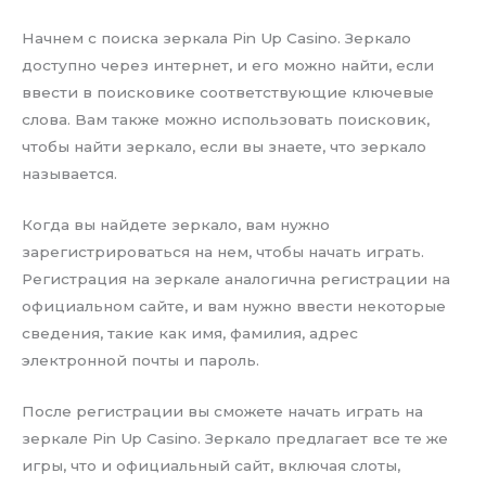
Начнем с поиска зеркала Pin Up Casino. Зеркало
доступно через интернет, и его можно найти, если
ввести в поисковике соответствующие ключевые
слова. Вам также можно использовать поисковик,
чтобы найти зеркало, если вы знаете, что зеркало
называется.
Когда вы найдете зеркало, вам нужно
зарегистрироваться на нем, чтобы начать играть.
Регистрация на зеркале аналогична регистрации на
официальном сайте, и вам нужно ввести некоторые
сведения, такие как имя, фамилия, адрес
электронной почты и пароль.
После регистрации вы сможете начать играть на
зеркале Pin Up Casino. Зеркало предлагает все те же
игры, что и официальный сайт, включая слоты,