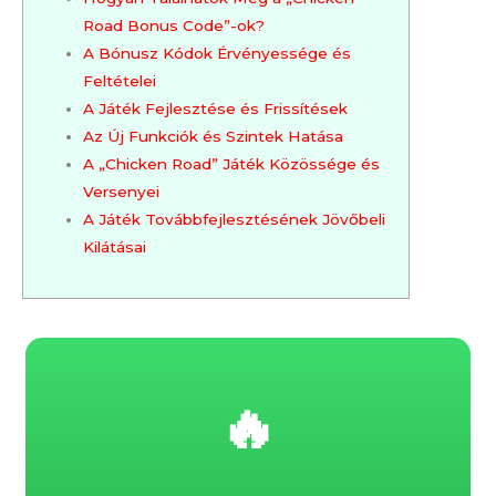
Road Bonus Code”-ok?
A Bónusz Kódok Érvényessége és
Feltételei
A Játék Fejlesztése és Frissítések
Az Új Funkciók és Szintek Hatása
A „Chicken Road” Játék Közössége és
Versenyei
A Játék Továbbfejlesztésének Jövőbeli
Kilátásai
🔥