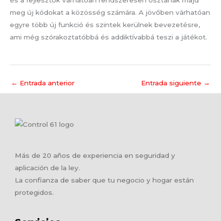
és a fejlesztők várhatóan rendszeresen osztanak majd
meg új kódokat a közösség számára. A jövőben várhatóan
egyre több új funkció és szintek kerülnek bevezetésre,
ami még szórakoztatóbbá és addiktívabbá teszi a játékot.
←
Entrada anterior
Entrada siguiente
→
Más de 20 años de experiencia en seguridad y
aplicación de la ley.
La confianza de saber que tu negocio y hogar están
protegidos.