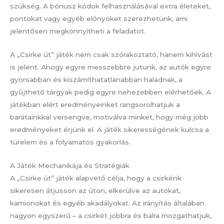
szükség. A bónusz kódok felhasználásával extra életeket,
pontokat vagy egyéb előnyöket szerezhetünk, ami
jelentősen megkönnyítheti a feladatot.
A „Csirke út” játék nem csak szórakoztató, hanem kihívást
is jelent. Ahogy egyre messzebbre jutunk, az autók egyre
gyorsabban és kiszámíthatatlanabban haladnak, a
gyűjthető tárgyak pedig egyre nehezebben elérhetőek. A
játékban elért eredményeinket rangsorolhatjuk a
barátainkkal versengve, motiválva minket, hogy még jobb
eredményeket érjünk el. A játék sikerességének kulcsa a
türelem és a folyamatos gyakorlás.
A Játék Mechanikája és Stratégiák
A „Csirke út” játék alapvető célja, hogy a csirkénk
sikeresen átjusson az úton, elkerülve az autókat,
kamionokat és egyéb akadályokat. Az irányítás általában
nagyon egyszerű – a csirkét jobbra és balra mozgathatjuk,