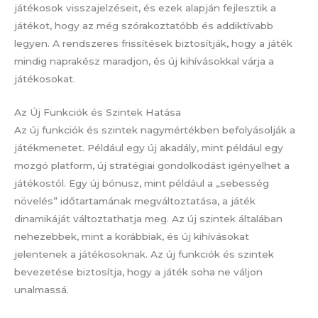
játékosok visszajelzéseit, és ezek alapján fejlesztik a
játékot, hogy az még szórakoztatóbb és addiktívabb
legyen. A rendszeres frissítések biztosítják, hogy a játék
mindig naprakész maradjon, és új kihívásokkal várja a
játékosokat.
Az Új Funkciók és Szintek Hatása
Az új funkciók és szintek nagymértékben befolyásolják a
játékmenetet. Például egy új akadály, mint például egy
mozgó platform, új stratégiai gondolkodást igényelhet a
játékostól. Egy új bónusz, mint például a „sebesség
növelés” időtartamának megváltoztatása, a játék
dinamikáját változtathatja meg. Az új szintek általában
nehezebbek, mint a korábbiak, és új kihívásokat
jelentenek a játékosoknak. Az új funkciók és szintek
bevezetése biztosítja, hogy a játék soha ne váljon
unalmassá.