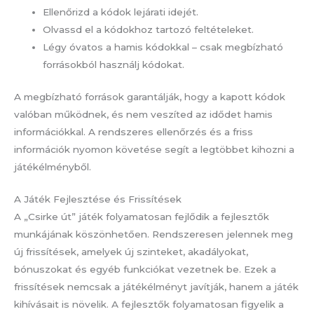
Ellenőrizd a kódok lejárati idejét.
Olvassd el a kódokhoz tartozó feltételeket.
Légy óvatos a hamis kódokkal – csak megbízható
forrásokból használj kódokat.
A megbízható források garantálják, hogy a kapott kódok
valóban működnek, és nem veszíted az idődet hamis
információkkal. A rendszeres ellenőrzés és a friss
információk nyomon követése segít a legtöbbet kihozni a
játékélményből.
A Játék Fejlesztése és Frissítések
A „Csirke út” játék folyamatosan fejlődik a fejlesztők
munkájának köszönhetően. Rendszeresen jelennek meg
új frissítések, amelyek új szinteket, akadályokat,
bónuszokat és egyéb funkciókat vezetnek be. Ezek a
frissítések nemcsak a játékélményt javítják, hanem a játék
kihívásait is növelik. A fejlesztők folyamatosan figyelik a