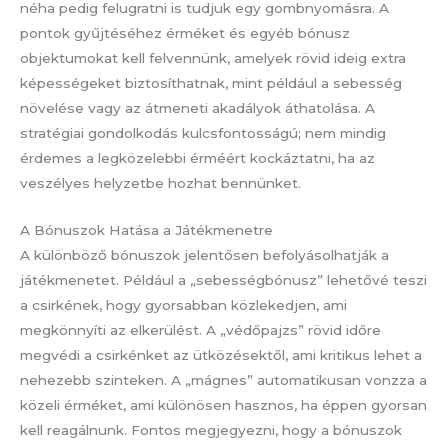
néha pedig felugratni is tudjuk egy gombnyomásra. A
pontok gyűjtéséhez érméket és egyéb bónusz
objektumokat kell felvennünk, amelyek rövid ideig extra
képességeket biztosíthatnak, mint például a sebesség
növelése vagy az átmeneti akadályok áthatolása. A
stratégiai gondolkodás kulcsfontosságú; nem mindig
érdemes a legközelebbi érméért kockáztatni, ha az
veszélyes helyzetbe hozhat bennünket.
A Bónuszok Hatása a Játékmenetre
A különböző bónuszok jelentősen befolyásolhatják a
játékmenetet. Például a „sebességbónusz” lehetővé teszi
a csirkének, hogy gyorsabban közlekedjen, ami
megkönnyíti az elkerülést. A „védőpajzs” rövid időre
megvédi a csirkénket az ütközésektől, ami kritikus lehet a
nehezebb szinteken. A „mágnes” automatikusan vonzza a
közeli érméket, ami különösen hasznos, ha éppen gyorsan
kell reagálnunk. Fontos megjegyezni, hogy a bónuszok