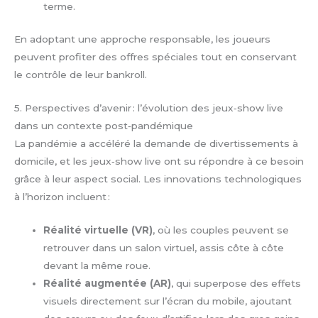
terme.
En adoptant une approche responsable, les joueurs
peuvent profiter des offres spéciales tout en conservant
le contrôle de leur bankroll.
5. Perspectives d’avenir : l’évolution des jeux‑show live
dans un contexte post‑pandémique
La pandémie a accéléré la demande de divertissements à
domicile, et les jeux‑show live ont su répondre à ce besoin
grâce à leur aspect social. Les innovations technologiques
à l’horizon incluent :
Réalité virtuelle (VR)
, où les couples peuvent se
retrouver dans un salon virtuel, assis côte à côte
devant la même roue.
Réalité augmentée (AR)
, qui superpose des effets
visuels directement sur l’écran du mobile, ajoutant