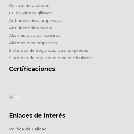
Control de accesos
CCTV-videovigilancia
Anti-incendios empresas
Anti-incendios hogar
Alarmas para particulares
Alarmas para empresas
Sistemas de seguridad para empresas
Sistemas de seguridad para particulares
Certificaciones
Enlaces de Interés
Política de Calidad