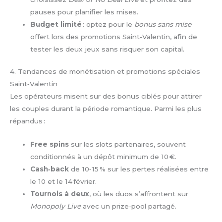
pauses pour planifier les mises.
Budget limité
: optez pour le
bonus sans mise
offert lors des promotions Saint‑Valentin, afin de
tester les deux jeux sans risquer son capital.
4. Tendances de monétisation et promotions spéciales
Saint‑Valentin
Les opérateurs misent sur des bonus ciblés pour attirer
les couples durant la période romantique. Parmi les plus
répandus :
Free spins
sur les slots partenaires, souvent
conditionnés à un dépôt minimum de 10 €.
Cash‑back
de 10‑15 % sur les pertes réalisées entre
le 10 et le 14 février.
Tournois à deux
, où les duos s’affrontent sur
Monopoly Live
avec un prize‑pool partagé.