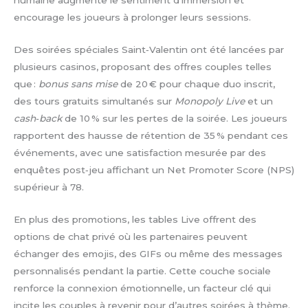
humaine augmente le sentiment d’immersion et
encourage les joueurs à prolonger leurs sessions.
Des soirées spéciales Saint‑Valentin ont été lancées par
plusieurs casinos, proposant des offres couples telles
que :
bonus sans mise
de 20 € pour chaque duo inscrit,
des tours gratuits simultanés sur
Monopoly Live
et un
cash‑back
de 10 % sur les pertes de la soirée. Les joueurs
rapportent des hausse de rétention de 35 % pendant ces
événements, avec une satisfaction mesurée par des
enquêtes post‑jeu affichant un Net Promoter Score (NPS)
supérieur à 78.
En plus des promotions, les tables Live offrent des
options de chat privé où les partenaires peuvent
échanger des emojis, des GIFs ou même des messages
personnalisés pendant la partie. Cette couche sociale
renforce la connexion émotionnelle, un facteur clé qui
incite les couples à revenir pour d’autres soirées à thème.