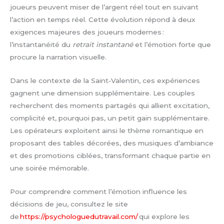
joueurs peuvent miser de l’argent réel tout en suivant
l’action en temps réel. Cette évolution répond à deux
exigences majeures des joueurs modernes :
l’instantanéité du
retrait instantané
et l’émotion forte que
procure la narration visuelle.
Dans le contexte de la Saint‑Valentin, ces expériences
gagnent une dimension supplémentaire. Les couples
recherchent des moments partagés qui allient excitation,
complicité et, pourquoi pas, un petit gain supplémentaire.
Les opérateurs exploitent ainsi le thème romantique en
proposant des tables décorées, des musiques d’ambiance
et des promotions ciblées, transformant chaque partie en
une soirée mémorable.
Pour comprendre comment l’émotion influence les
décisions de jeu, consultez le site
de
https://psychologuedutravail.com/
qui explore les