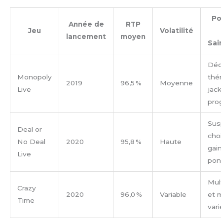
Po
Année de
RTP
Jeu
Volatilité
lancement
moyen
Sai
Déc
Monopoly
thé
2019
96,5 %
Moyenne
Live
jac
pro
Sus
Deal or
choi
No Deal
2020
95,8 %
Haute
gai
Live
pon
Mul
Crazy
2020
96,0 %
Variable
et 
Time
var