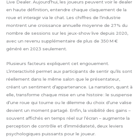
Live Dealer. Aujourd’hui, les joueurs peuvent voir le dealer
en haute définition, entendre chaque claquement de la
roue et interagir via le chat. Les chiffres de l’industrie
montrent une croissance annuelle moyenne de 27 % du
nombre de sessions sur les jeux‑show live depuis 2020,
avec un revenu supplémentaire de plus de 350 M €
généré en 2023 seulement.
Plusieurs facteurs expliquent cet engouement.
L’interactivité permet aux participants de sentir qu’ils sont
réellement dans le même salon que le présentateur,
créant un sentiment d’appartenance. La narration, quant à
elle, transforme chaque mise en une histoire : le suspense
d’une roue qui tourne ou le dilemme du choix d’une valise
devient un moment partagé. Enfin, la visibilité des gains –
souvent affichés en temps réel sur l’écran – augmente la
perception de contrôle et d’immédiateté, deux leviers
psychologiques puissants pour le joueur.