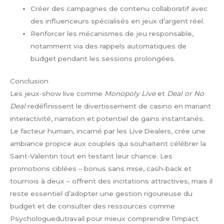
Créer des campagnes de contenu collaboratif avec
des influenceurs spécialisés en jeux d’argent réel.
Renforcer les mécanismes de jeu responsable,
notamment via des rappels automatiques de
budget pendant les sessions prolongées.
Conclusion
Les jeux‑show live comme
Monopoly Live
et
Deal or No
Deal
redéfinissent le divertissement de casino en mariant
interactivité, narration et potentiel de gains instantanés.
Le facteur humain, incarné par les Live Dealers, crée une
ambiance propice aux couples qui souhaitent célébrer la
Saint‑Valentin tout en testant leur chance. Les
promotions ciblées – bonus sans mise, cash‑back et
tournois à deux – offrent des incitations attractives, mais il
reste essentiel d’adopter une gestion rigoureuse du
budget et de consulter des ressources comme
Psychologuedutravail pour mieux comprendre l’impact