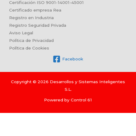
Certificación ISO 9001-14001-45001
Certificado empresa Rea
Registro en Industria
Registro Seguridad Privada
Aviso Legal
Política de Privacidad
Política de Cookies
Facebook
Copyright © 2026 Desarrollos y Sistemas Inteligentes
S.L.
Powered by Control 61