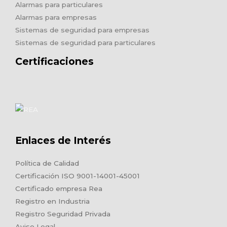
Alarmas para particulares
Alarmas para empresas
Sistemas de seguridad para empresas
Sistemas de seguridad para particulares
Certificaciones
Enlaces de Interés
Política de Calidad
Certificación ISO 9001-14001-45001
Certificado empresa Rea
Registro en Industria
Registro Seguridad Privada
Aviso Legal