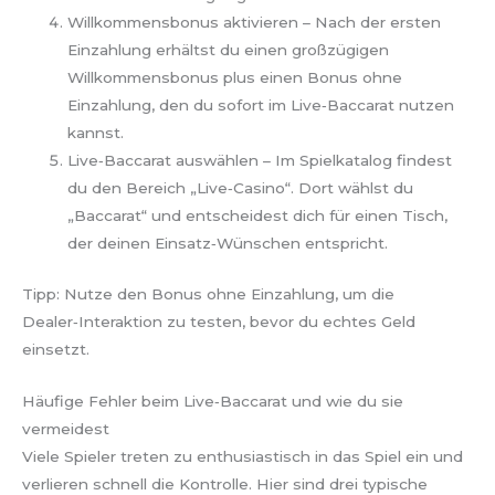
Willkommensbonus aktivieren – Nach der ersten
Einzahlung erhältst du einen großzügigen
Willkommensbonus plus einen Bonus ohne
Einzahlung, den du sofort im Live‑Baccarat nutzen
kannst.
Live‑Baccarat auswählen – Im Spielkatalog findest
du den Bereich „Live‑Casino“. Dort wählst du
„Baccarat“ und entscheidest dich für einen Tisch,
der deinen Einsatz‑Wünschen entspricht.
Tipp: Nutze den Bonus ohne Einzahlung, um die
Dealer‑Interaktion zu testen, bevor du echtes Geld
einsetzt.
Häufige Fehler beim Live‑Baccarat und wie du sie
vermeidest
Viele Spieler treten zu enthusiastisch in das Spiel ein und
verlieren schnell die Kontrolle. Hier sind drei typische