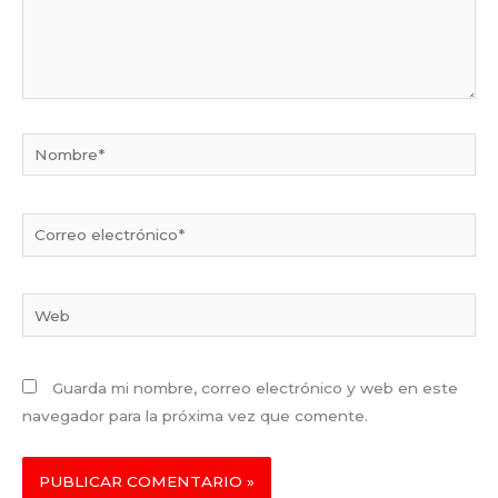
Nombre*
Correo
electrónico*
Web
Guarda mi nombre, correo electrónico y web en este
navegador para la próxima vez que comente.