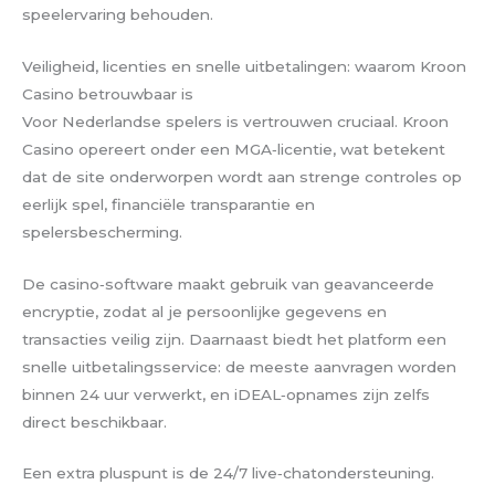
speelervaring behouden.
Veiligheid, licenties en snelle uitbetalingen: waarom Kroon
Casino betrouwbaar is
Voor Nederlandse spelers is vertrouwen cruciaal. Kroon
Casino opereert onder een MGA‑licentie, wat betekent
dat de site onderworpen wordt aan strenge controles op
eerlijk spel, financiële transparantie en
spelersbescherming.
De casino‑software maakt gebruik van geavanceerde
encryptie, zodat al je persoonlijke gegevens en
transacties veilig zijn. Daarnaast biedt het platform een
snelle uitbetalingsservice: de meeste aanvragen worden
binnen 24 uur verwerkt, en iDEAL‑opnames zijn zelfs
direct beschikbaar.
Een extra pluspunt is de 24/7 live‑chatondersteuning.