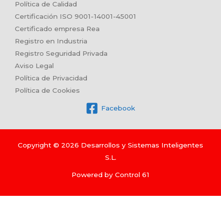
Política de Calidad
Certificación ISO 9001-14001-45001
Certificado empresa Rea
Registro en Industria
Registro Seguridad Privada
Aviso Legal
Política de Privacidad
Política de Cookies
Facebook
Copyright © 2026 Desarrollos y Sistemas Inteligentes
S.L.
Powered by Control 61