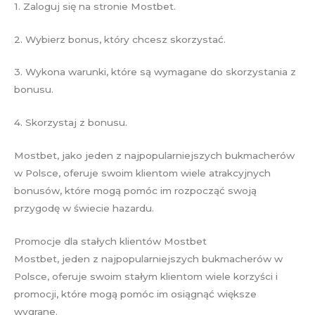
1. Zaloguj się na stronie Mostbet.
2. Wybierz bonus, który chcesz skorzystać.
3. Wykona warunki, które są wymagane do skorzystania z
bonusu.
4. Skorzystaj z bonusu.
Mostbet, jako jeden z najpopularniejszych bukmacherów
w Polsce, oferuje swoim klientom wiele atrakcyjnych
bonusów, które mogą pomóc im rozpocząć swoją
przygodę w świecie hazardu.
Promocje dla stałych klientów Mostbet
Mostbet, jeden z najpopularniejszych bukmacherów w
Polsce, oferuje swoim stałym klientom wiele korzyści i
promocji, które mogą pomóc im osiągnąć większe
wygrane.