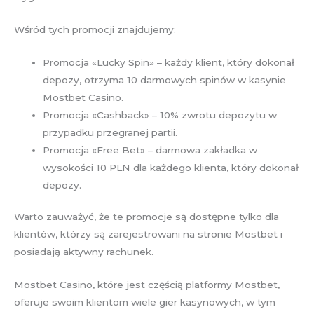
Wśród tych promocji znajdujemy:
Promocja «Lucky Spin» – każdy klient, który dokonał
depozy, otrzyma 10 darmowych spinów w kasynie
Mostbet Casino.
Promocja «Cashback» – 10% zwrotu depozytu w
przypadku przegranej partii.
Promocja «Free Bet» – darmowa zakładka w
wysokości 10 PLN dla każdego klienta, który dokonał
depozy.
Warto zauważyć, że te promocje są dostępne tylko dla
klientów, którzy są zarejestrowani na stronie Mostbet i
posiadają aktywny rachunek.
Mostbet Casino, które jest częścią platformy Mostbet,
oferuje swoim klientom wiele gier kasynowych, w tym