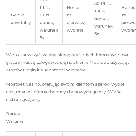
50 PLN,
PLN,
Bonus
Bonus
100%
Bonus
100%
za
za
bonus,
powitalny
bonus,
pierwszą
pierws
warunek
warunek
wypłatę
wygra
5x
5x
Warto zauważyć, że aby skorzystać z tych bonusów, nowi
gracze muszą zalogować się na stronie Mostbet, używając
Mostbet login lub Mostbet logowanie.
Mostbet Casino, oferując swoim klientom szeroki wybór
gier, również oferuje bonusy dla nowych graczy. Wśród
nich znajdujemy:
Bonus
Warunki