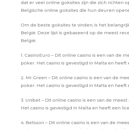
dat er veel online goksites zijn die zich richten
Belgische online goksites die hun deuren opene
Om de beste goksites te vinden, is het belangri
België. Deze lijst is gebaseerd op de meest rec
België:
1. CasinoEuro – Dit online casino is een van de 
poker. Het casino is gevestigd in Malta en heeft
2. Mr Green – Dit online casino is een van de me
poker. Het casino is gevestigd in Malta en heeft
3. Unibet – Dit online casino is een van de mees
Het casino is gevestigd in Malta en heeft een lic
4. Betsson – Dit online casino is een van de mee