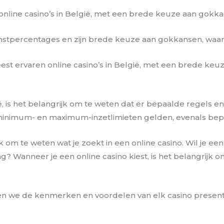
e online casino’s in België, met een brede keuze aan gok
winstpercentages en zijn brede keuze aan gokkansen, waa
meest ervaren online casino’s in België, met een brede ke
ë, is het belangrijk om te weten dat er bepaalde regels e
minimum- en maximum-inzetlimieten gelden, evenals bepaa
 om te weten wat je zoekt in een online casino. Wil je e
 Wanneer je een online casino kiest, is het belangrijk o
ullen we de kenmerken en voordelen van elk casino pres