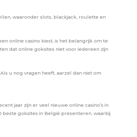
llen, waaronder slots, blackjack, roulette en
en online casino kiest, is het belangrijk om te
n dat online goksites niet voor iedereen zijn
 Als u nog vragen heeft, aarzel dan niet om
ent jaar zijn er veel nieuwe online casino’s in
0 beste goksites in België presenteren, waarbij