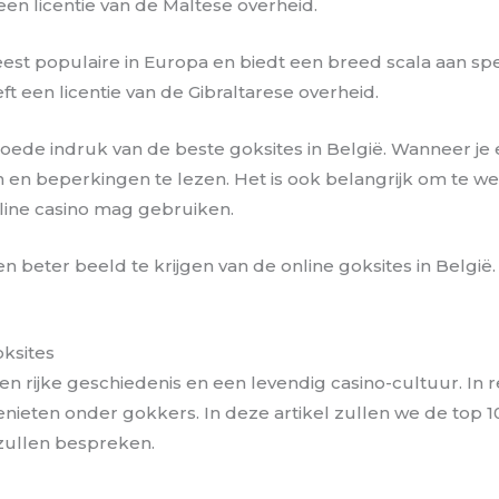
 een licentie van de Maltese overheid.
meest populaire in Europa en biedt een breed scala aan spe
eft een licentie van de Gibraltarese overheid.
 goede indruk van de beste goksites in België. Wanneer je e
en beperkingen te lezen. Het is ook belangrijk om te wete
nline casino mag gebruiken.
n beter beeld te krijgen van de online goksites in België.
oksites
 rijke geschiedenis en een levendig casino-cultuur. In rec
enieten onder gokkers. In deze artikel zullen we de top 1
zullen bespreken.