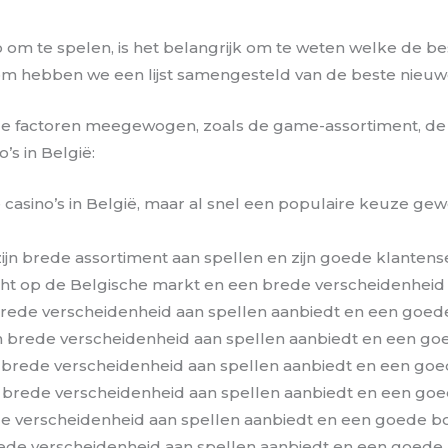
om te spelen, is het belangrijk om te weten welke de beste 
om hebben we een lijst samengesteld van de beste nieuwe 
de factoren meegewogen, zoals de game-assortiment, de 
’s in België:
ine casino’s in België, maar al snel een populaire keuze 
ijn brede assortiment aan spellen en zijn goede klantense
 richt op de Belgische markt en een brede verscheidenheid
n brede verscheidenheid aan spellen aanbiedt en een goe
een brede verscheidenheid aan spellen aanbiedt en een go
een brede verscheidenheid aan spellen aanbiedt en een go
een brede verscheidenheid aan spellen aanbiedt en een goe
rede verscheidenheid aan spellen aanbiedt en een goede b
 brede verscheidenheid aan spellen aanbiedt en een goede 