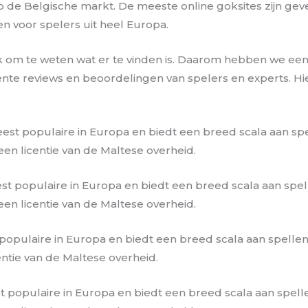
 op de Belgische markt. De meeste online goksites zijn gev
n voor spelers uit heel Europa.
jk om te weten wat er te vinden is. Daarom hebben we een 
ente reviews en beoordelingen van spelers en experts. Hie
meest populaire in Europa en biedt een breed scala aan spe
 een licentie van de Maltese overheid.
est populaire in Europa en biedt een breed scala aan spel
 een licentie van de Maltese overheid.
t populaire in Europa en biedt een breed scala aan spellen
entie van de Maltese overheid.
st populaire in Europa en biedt een breed scala aan spelle