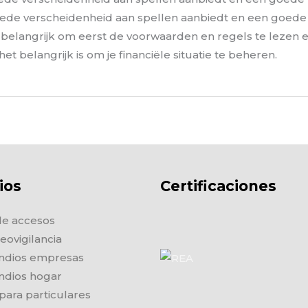
 brede verscheidenheid aan spellen aanbiedt en een goed
et belangrijk om eerst de voorwaarden en regels te lezen e
et belangrijk is om je financiële situatie te beheren.
ios
Certificaciones
de accesos
eovigilancia
endios empresas
endios hogar
para particulares