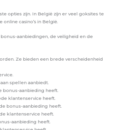
opties zijn. In België zijn er veel goksites te
online casino’s in België.
bonus-aanbiedingen, de veiligheid en de
geworden. Ze bieden een brede verscheidenheid
rvice.
 aan spellen aanbiedt.
de bonus-aanbieding heeft.
ede klantenservice heeft.
ede bonus-aanbieding heeft.
de klantenservice heeft.
onus-aanbieding heeft.
klantenservice heeft.