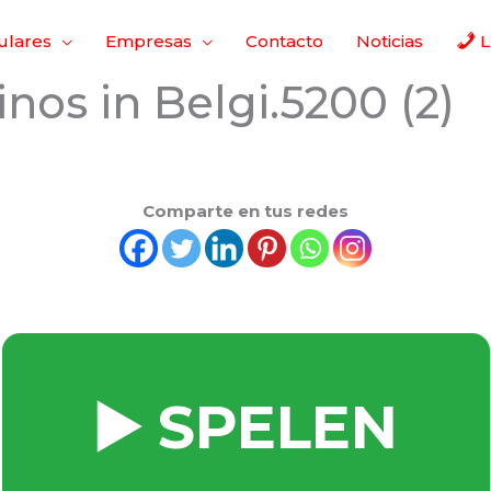
ulares
Empresas
Contacto
Noticias
L
nos in Belgi.5200 (2)
Comparte en tus redes
▶️ SPELEN