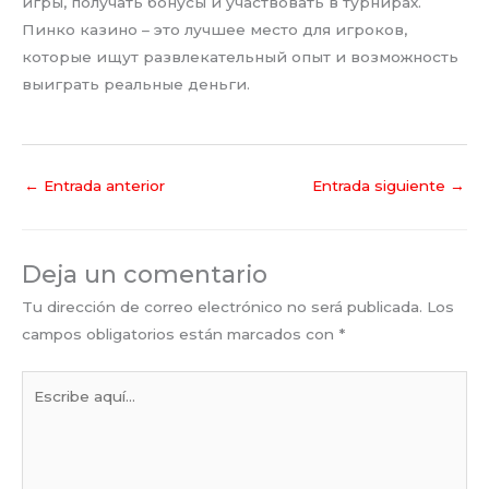
игры, получать бонусы и участвовать в турнирах.
Пинко казино – это лучшее место для игроков,
которые ищут развлекательный опыт и возможность
выиграть реальные деньги.
←
Entrada anterior
Entrada siguiente
→
Deja un comentario
Tu dirección de correo electrónico no será publicada.
Los
campos obligatorios están marcados con
*
Escribe
aquí...