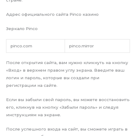
стране.
Адрес официального сайта Pinco казино
Зеркало Pinco
pinco.com
pinco.mirror
После открытия сайта, вам нужно кликнуть на кнопку
«Вход» в верхнем правом углу экрана. Введите ваш
логин и пароль, которые вы создали при
регистрации на сайте.
Если вы забыли свой пароль, вы можете восстановить
его, кликнув на кнопку «Забыли пароль» и следуя
инструкциям на экране.
После успешного входа на сайт, вы сможете играть в