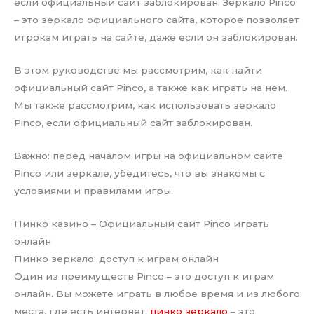
если официальный сайт заблокирован. Зеркало Pinco
– это зеркало официального сайта, которое позволяет
игрокам играть на сайте, даже если он заблокирован.
В этом руководстве мы рассмотрим, как найти
официальный сайт Pinco, а также как играть на нем.
Мы также рассмотрим, как использовать зеркало
Pinco, если официальный сайт заблокирован.
Важно: перед началом игры на официальном сайте
Pinco или зеркале, убедитесь, что вы знакомы с
условиями и правилами игры.
Пинко казино – Официальный сайт Pinco играть
онлайн
Пинко зеркало: доступ к играм онлайн
Один из преимуществ Pinco – это доступ к играм
онлайн. Вы можете играть в любое время и из любого
места, где есть интернет.
пинко зеркало
– это