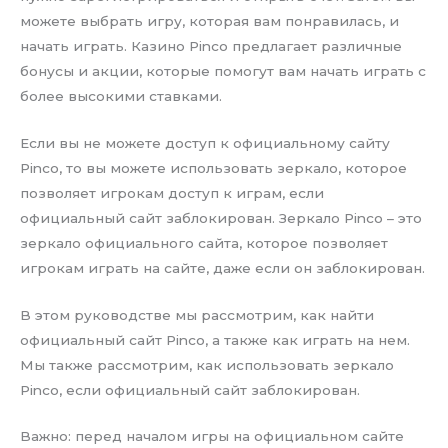
можете выбрать игру, которая вам понравилась, и
начать играть. Казино Pinco предлагает различные
бонусы и акции, которые помогут вам начать играть с
более высокими ставками.
Если вы не можете доступ к официальному сайту
Pinco, то вы можете использовать зеркало, которое
позволяет игрокам доступ к играм, если
официальный сайт заблокирован. Зеркало Pinco – это
зеркало официального сайта, которое позволяет
игрокам играть на сайте, даже если он заблокирован.
В этом руководстве мы рассмотрим, как найти
официальный сайт Pinco, а также как играть на нем.
Мы также рассмотрим, как использовать зеркало
Pinco, если официальный сайт заблокирован.
Важно: перед началом игры на официальном сайте