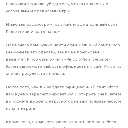
Pinco или зеркале, убедитесь, что вы знакомы с
условиями и правилами игры.
Ниже мы рассмотрим, как найти официальный сайт
Pinco и как играть на нем.
Для начала вам нужно найти официальный сайт Pinco.
Вы можете это сделать, зайдя на поисковик и
введите «Pinco casino» или «Pinco official website».
Затем вы можете выбрать официальный сайт Pinco из
списка результатов поиска.
После того, как вы найдете официальный сайт Pinco,
вам нужно зарегистрироваться и открыть счет. Затем
вы можете выбрать игру, которая вам понравилась, и
начать играть.
Кроме того, вы можете использовать зеркало Pinco,