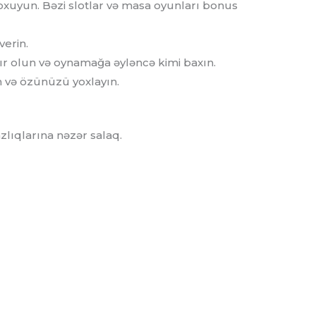
oxuyun. Bəzi slotlar və masa oyunları bonus
verin.
ır olun və oynamağa əyləncə kimi baxın.
n və özünüzü yoxlayın.
zlıqlarına nəzər salaq.