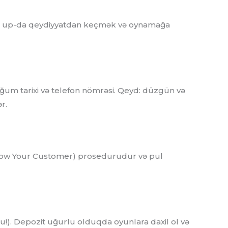
 Pin up-da qeydiyyatdan keçmək və oynamağa
oğum tarixi və telefon nömrəsi. Qeyd: düzgün və
r.
 (Know Your Customer) prosedurudur və pul
xu!). Depozit uğurlu olduqda oyunlara daxil ol və