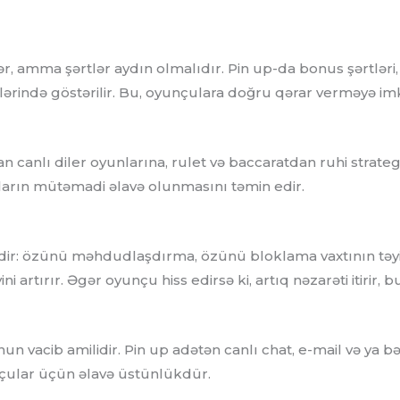
r, amma şərtlər aydın olmalıdır. Pin up-da bonus şərtləri
lərində göstərilir. Bu, oyunçulara doğru qərar verməyə im
rdan canlı diler oyunlarına, rulet və baccaratdan ruhi stra
nların mütəmadi əlavə olunmasını təmin edir.
dir: özünü məhdudlaşdırma, özünü bloklama vaxtının təyini,
i artırır. Əgər oyunçu hiss edirsə ki, artıq nəzarəti itirir, 
un vacib amilidir. Pin up adətən canlı chat, e-mail və ya b
unçular üçün əlavə üstünlükdür.