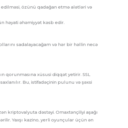
n edilməsi, özünü qadağan etmə alətləri və
n həyati əhəmiyyət kəsb edir.
ollarını sadalayacağam və hər bir həllin necə
ının qorunmasına xüsusi diqqət yetirir. SSL
saxlanılır. Bu, istifadəçinin pulunu və şəxsi
zən kriptovalyuta dəstəyi. Omaxtənçiliyi aşağı
lir. Yaxşı kazino, yerli oyunçular üçün ən