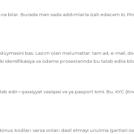
aşdıra bilər. Burada mən sadə addımlarla izah edəcəm ki,
» düyməsini bas. Lazım olan məlumatlar: tam ad, e-mail, d
identifikasiya və ödəmə proseslərində bu tələb edilə bilə
ələb edir—şəxsiyyət vəsiqəsi və ya pasport kimi. Bu, KYC
Bonus kodları varsa onları daxil etməyi unutma (şərtləri o