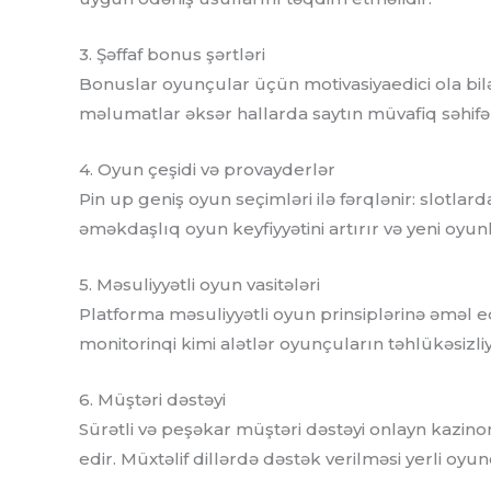
3. Şəffaf bonus şərtləri
Bonuslar oyunçular üçün motivasiyaedici ola bilə
məlumatlar əksər hallarda saytın müvafiq səhifə
4. Oyun çeşidi və provayderlər
Pin up geniş oyun seçimləri ilə fərqlənir: slotla
əməkdaşlıq oyun keyfiyyətini artırır və yeni oyu
5. Məsuliyyətli oyun vasitələri
Platforma məsuliyyətli oyun prinsiplərinə əməl e
monitorinqi kimi alətlər oyunçuların təhlükəsizliyin
6. Müştəri dəstəyi
Sürətli və peşəkar müştəri dəstəyi onlayn kazinon
edir. Müxtəlif dillərdə dəstək verilməsi yerli oy