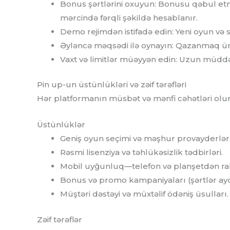
Bonus şərtlərini oxuyun: Bonusu qəbul etm
mərcində fərqli şəkildə hesablanır.
Demo rejimdən istifadə edin: Yeni oyun və 
Əyləncə məqsədi ilə oynayın: Qazanmaq ümid
Vaxt və limitlər müəyyən edin: Uzun müddə
Pin up-un üstünlükləri və zəif tərəfləri
Hər platformanın müsbət və mənfi cəhətləri olur
Üstünlüklər
Geniş oyun seçimi və məşhur provayderlər
Rəsmi lisenziya və təhlükəsizlik tədbirləri.
Mobil uyğunluq—telefon və planşetdən 
Bonus və promo kampaniyaları (şərtlər ayd
Müştəri dəstəyi və müxtəlif ödəniş üsulları.
Zəif tərəflər