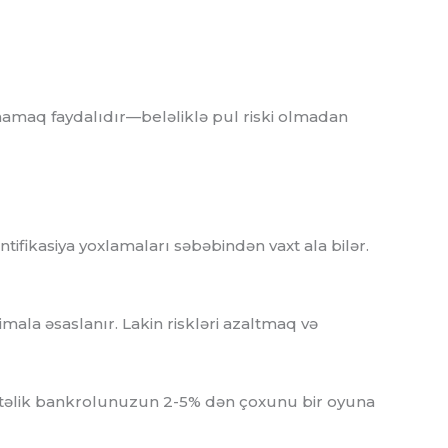
ynamaq faydalıdır—beləliklə pul riski olmadan
ifikasiya yoxlamaları səbəbindən vaxt ala bilər.
a əsaslanır. Lakin riskləri azaltmaq və
həftəlik bankrolunuzun 2-5% dən çoxunu bir oyuna