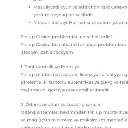
Məsuliyyətli oyun və addiction riski: Onla
yardım qaynaqları vacibdir.
Müştəri dəstəyi: Hər hansı problem yaranan
Pin up Casino problemləri necə həll edir?
Pin up Casino bu sahədəki ənənəvi problemlərə mü
işlədiyini izah edəcəyəm.
1. Təhlükəsizlik və lisenziya
Pin up platforması adətən lisenziya ilə fəaliyyət 
şifrələmə, iki faktorlu autentifikasiya (2FA) və təh
məlumatını qoruyan əsas amillərdəndir.
2. Ödəniş üsulları və sürətli çıxarışlar
Ödəniş sistemləri baxımından Pin up müxtəlif vari
salmaq üçün minimum və maksimum məbləğlər, komi
uyğun ödəniş üsullarını təqdim etməlidir.