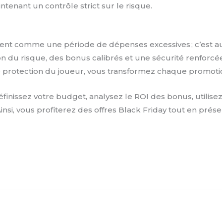
enant un contrôle strict sur le risque.
ent comme une période de dépenses excessives ; c’est au
n du risque, des bonus calibrés et une sécurité renforcée.
protection du joueur, vous transformez chaque promotion
éfinissez votre budget, analysez le ROI des bonus, utilise
si, vous profiterez des offres Black Friday tout en préserv