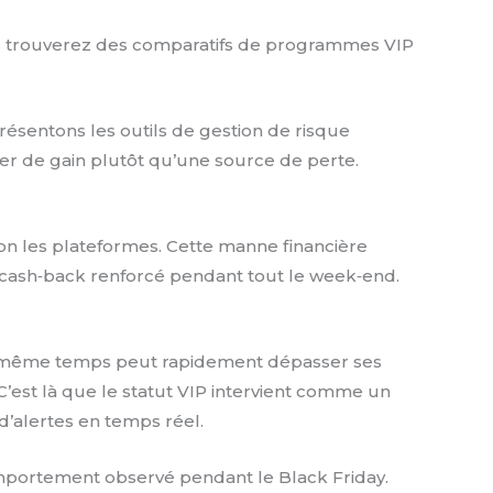
ous trouverez des comparatifs de programmes VIP
ésentons les outils de gestion de risque
er de gain plutôt qu’une source de perte.
lon les plateformes. Cette manne financière
 et cash‑back renforcé pendant tout le week‑end.
 en même temps peut rapidement dépasser ses
 C’est là que le statut VIP intervient comme un
 d’alertes en temps réel.
mportement observé pendant le Black Friday.