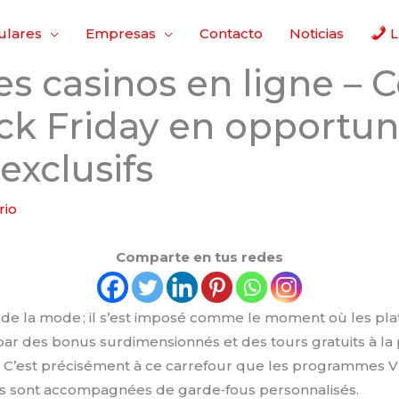
ulares
Empresas
Contacto
Noticias
L
s casinos en ligne –
ck Friday en opportun
exclusifs
rio
Comparte en tus redes
s de la mode ; il s’est imposé comme le moment où les pla
par des bonus surdimensionnés et des tours gratuits à la p
. C’est précisément à ce carrefour que les programmes VIP
tes sont accompagnées de garde‑fous personnalisés.