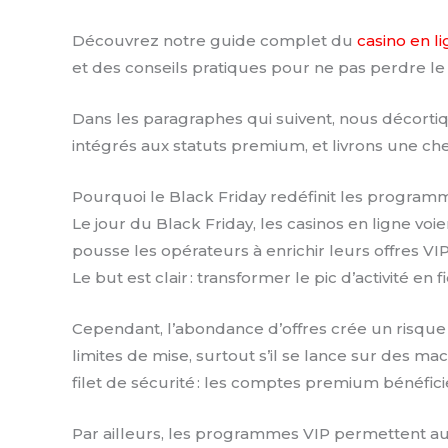
Découvrez notre guide complet du
casino en l
et des conseils pratiques pour ne pas perdre le f
Dans les paragraphes qui suivent, nous décortiq
intégrés aux statuts premium, et livrons une c
Pourquoi le Black Friday redéfinit les programm
Le jour du Black Friday, les casinos en ligne v
pousse les opérateurs à enrichir leurs offres VI
Le but est clair : transformer le pic d’activité en 
Cependant, l’abondance d’offres crée un risqu
limites de mise, surtout s’il se lance sur des m
filet de sécurité : les comptes premium bénéficie
Par ailleurs, les programmes VIP permettent a