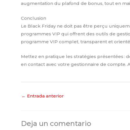
augmentation du plafond de bonus, tout en maint
Conclusion
Le Black Friday ne doit pas être perçu uniquem
programmes VIP qui offrent des outils de gestio
programme VIP complet, transparent et orienté 
Mettez en pratique les stratégies présentées : d
en contact avec votre gestionnaire de compte. Ain
←
Entrada anterior
Deja un comentario