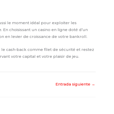
ssi le moment idéal pour exploiter les
 En choisissant un casino en ligne doté d’un
 en levier de croissance de votre bankroll.
z le cash‑back comme filet de sécurité et restez
ant votre capital et votre plaisir de jeu.
Entrada siguiente
→