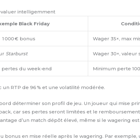
évaluer intelligemment
xemple Black Friday
Conditi
 1 000 € bonus
Wager 35×, max mis
sur
Starburst
Wager 30×, valeur s
r pertes du week‑end
Minimum perte 100
c un RTP de 96 % et une volatilité modérée.
abord déterminer son profil de jeu. Un joueur qui mise princi
back, car ses pertes seront limitées et le remboursement se
vantage d’un match dépôt élevé, même si le wagering est 
u bonus en mise réelle après le wagering. Par exemple, 