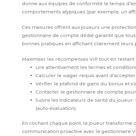
donne aux équipes de conformité le temps d’anal
comportements atypiques (par exemple, un afflu
Ces mesures offrent aux joueurs une protection a
gestionnaire de compte dédié garantit que tout
bonnes pratiques en affichant clairement leurs p
Maximiser les récompenses VIP tout en restant m
Lire attentivement les termes et condition
Calculer le wager requis avant d’accepter
Vérifier le plafond de gains du bonus et s’
Contacter le gestionnaire de compte pour
Suivre les indicateurs de santé du joueur 
(auto‑évaluation).
En cochant chaque point, le joueur transforme c
communication proactive avec le gestionnaire 