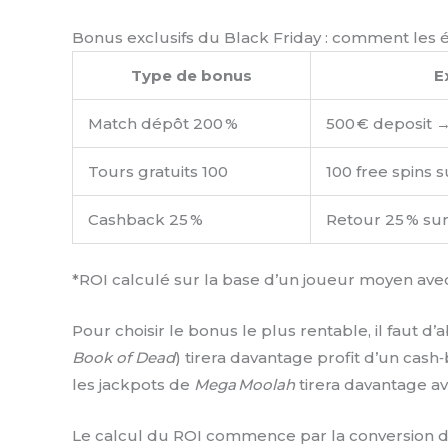
Bonus exclusifs du Black Friday : comment les 
Type de bonus
E
Match dépôt 200 %
500 € deposit →
Tours gratuits 100
100 free spins 
Cashback 25 %
Retour 25 % su
*ROI calculé sur la base d’un joueur moyen ave
Pour choisir le bonus le plus rentable, il faut d’
Book of Dead
) tirera davantage profit d’un cash‑
les jackpots de
Mega Moolah
tirera davantage a
Le calcul du ROI commence par la conversion d