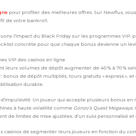
igne
pour profiter des meilleures offres. Sur Newflux, v
il de votre bankroll.
uons l’impact du Black Friday sur les programmes VIP, pr
hecklist concrète pour que chaque bonus devienne un levi
es VIP des casinos en ligne
oient leurs volumes de dépôt augmenter de 40 % à 70 % se
P : bonus de dépôt multipliés, tours gratuits « express »,
fidélisation durable.
e d’impulsivité. Un joueur qui accepte plusieurs bonus
achines à haute volatilité comme
Gonzo’s Quest Megaways
.
nt de limites de mise ajustées, d’un suivi personnalisé et
ux casinos de segmenter leurs joueurs en fonction du co