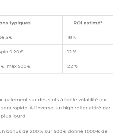
ons typiques
ROI estimé*
e 5 €
18 %
pin 0,20 €
12 %
 €, max 500 €
22 %
palement sur des slots à faible volatilité (ex. :
ra rapide. À l’inverse, un high roller attiré par
plus lourd.
un bonus de 200 % sur 500 € donne 1 000 € de