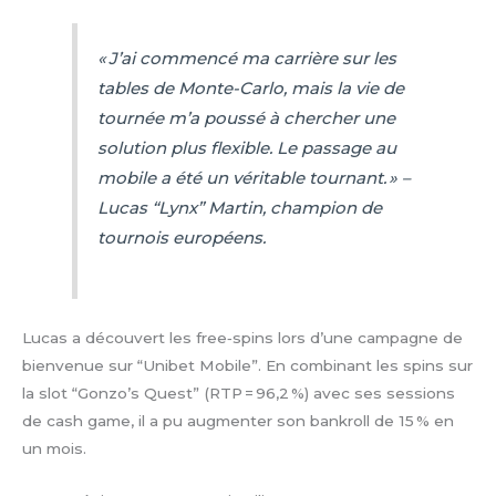
« J’ai commencé ma carrière sur les
tables de Monte-Carlo, mais la vie de
tournée m’a poussé à chercher une
solution plus flexible. Le passage au
mobile a été un véritable tournant. »
–
Lucas “Lynx” Martin, champion de
tournois européens.
Lucas a découvert les free‑spins lors d’une campagne de
bienvenue sur “Unibet Mobile”. En combinant les spins sur
la slot “Gonzo’s Quest” (RTP = 96,2 %) avec ses sessions
de cash game, il a pu augmenter son bankroll de 15 % en
un mois.