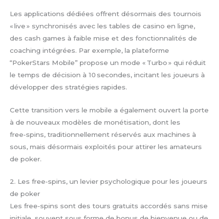
Les applications dédiées offrent désormais des tournois
« live » synchronisés avec les tables de casino en ligne,
des cash games à faible mise et des fonctionnalités de
coaching intégrées. Par exemple, la plateforme
“PokerStars Mobile” propose un mode « Turbo » qui réduit
le temps de décision à 10 secondes, incitant les joueurs à
développer des stratégies rapides.
Cette transition vers le mobile a également ouvert la porte
à de nouveaux modèles de monétisation, dont les
free‑spins, traditionnellement réservés aux machines à
sous, mais désormais exploités pour attirer les amateurs
de poker.
2. Les free‑spins, un levier psychologique pour les joueurs
de poker
Les free‑spins sont des tours gratuits accordés sans mise
initiale, souvent sous forme de bonus de bienvenue ou de