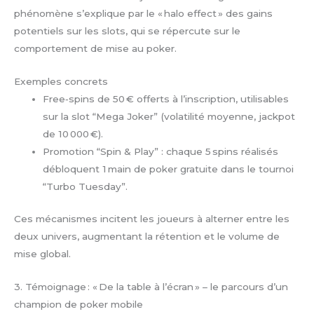
phénomène s’explique par le « halo effect » des gains
potentiels sur les slots, qui se répercute sur le
comportement de mise au poker.
Exemples concrets
Free‑spins de 50 € offerts à l’inscription, utilisables
sur la slot “Mega Joker” (volatilité moyenne, jackpot
de 10 000 €).
Promotion “Spin & Play” : chaque 5 spins réalisés
débloquent 1 main de poker gratuite dans le tournoi
“Turbo Tuesday”.
Ces mécanismes incitent les joueurs à alterner entre les
deux univers, augmentant la rétention et le volume de
mise global.
3. Témoignage : « De la table à l’écran » – le parcours d’un
champion de poker mobile