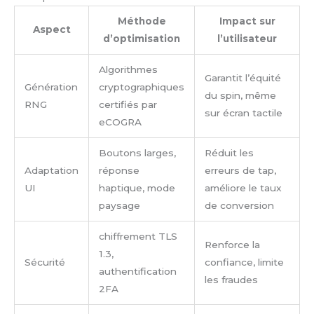
Méthode
Impact sur
Aspect
d’optimisation
l’utilisateur
Algorithmes
Garantit l’équité
Génération
cryptographiques
du spin, même
RNG
certifiés par
sur écran tactile
eCOGRA
Boutons larges,
Réduit les
Adaptation
réponse
erreurs de tap,
UI
haptique, mode
améliore le taux
paysage
de conversion
chiffrement TLS
Renforce la
1.3,
Sécurité
confiance, limite
authentification
les fraudes
2FA