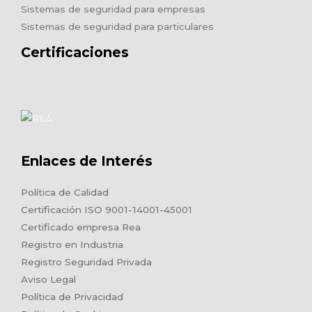
Sistemas de seguridad para empresas
Sistemas de seguridad para particulares
Certificaciones
Enlaces de Interés
Política de Calidad
Certificación ISO 9001-14001-45001
Certificado empresa Rea
Registro en Industria
Registro Seguridad Privada
Aviso Legal
Política de Privacidad