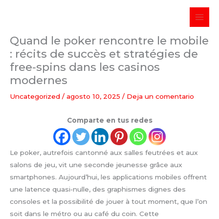
Ir
al
contenido
Quand le poker rencontre le mobile
: récits de succès et stratégies de
free‑spins dans les casinos
modernes
Uncategorized
/
agosto 10, 2025
/
Deja un comentario
Comparte en tus redes
Le poker, autrefois cantonné aux salles feutrées et aux
salons de jeu, vit une seconde jeunesse grâce aux
smartphones. Aujourd’hui, les applications mobiles offrent
une latence quasi‑nulle, des graphismes dignes des
consoles et la possibilité de jouer à tout moment, que l’on
soit dans le métro ou au café du coin. Cette