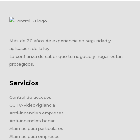
Más de 20 años de experiencia en seguridad y
aplicación de la ley.
La confianza de saber que tu negocio y hogar están
protegidos.
Servicios
Control de accesos
CCTV-videovigilancia
Anti-incendios empresas
Anti-incendios hogar
Alarmas para particulares
Alarmas para empresas