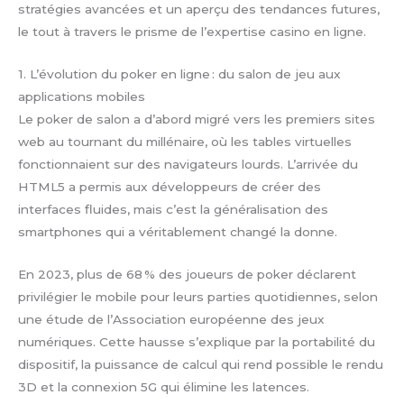
stratégies avancées et un aperçu des tendances futures,
le tout à travers le prisme de l’expertise casino en ligne.
1. L’évolution du poker en ligne : du salon de jeu aux
applications mobiles
Le poker de salon a d’abord migré vers les premiers sites
web au tournant du millénaire, où les tables virtuelles
fonctionnaient sur des navigateurs lourds. L’arrivée du
HTML5 a permis aux développeurs de créer des
interfaces fluides, mais c’est la généralisation des
smartphones qui a véritablement changé la donne.
En 2023, plus de 68 % des joueurs de poker déclarent
privilégier le mobile pour leurs parties quotidiennes, selon
une étude de l’Association européenne des jeux
numériques. Cette hausse s’explique par la portabilité du
dispositif, la puissance de calcul qui rend possible le rendu
3D et la connexion 5G qui élimine les latences.