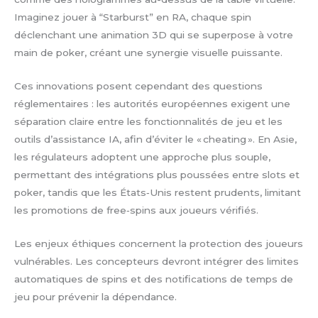
Imaginez jouer à “Starburst” en RA, chaque spin
déclenchant une animation 3D qui se superpose à votre
main de poker, créant une synergie visuelle puissante.
Ces innovations posent cependant des questions
réglementaires : les autorités européennes exigent une
séparation claire entre les fonctionnalités de jeu et les
outils d’assistance IA, afin d’éviter le « cheating ». En Asie,
les régulateurs adoptent une approche plus souple,
permettant des intégrations plus poussées entre slots et
poker, tandis que les États‑Unis restent prudents, limitant
les promotions de free‑spins aux joueurs vérifiés.
Les enjeux éthiques concernent la protection des joueurs
vulnérables. Les concepteurs devront intégrer des limites
automatiques de spins et des notifications de temps de
jeu pour prévenir la dépendance.