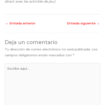
direct avec les activités de jeu.)
←
Entrada anterior
Entrada siguiente
→
Deja un comentario
Tu dirección de correo electrónico no será publicada.
Los
campos obligatorios están marcados con
*
Escribe
aquí...