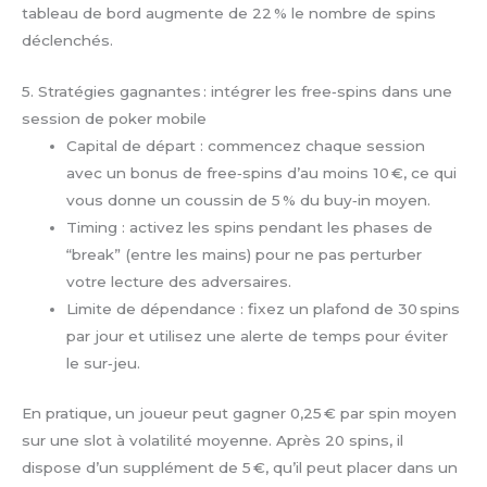
tableau de bord augmente de 22 % le nombre de spins
déclenchés.
5. Stratégies gagnantes : intégrer les free‑spins dans une
session de poker mobile
Capital de départ : commencez chaque session
avec un bonus de free‑spins d’au moins 10 €, ce qui
vous donne un coussin de 5 % du buy‑in moyen.
Timing : activez les spins pendant les phases de
“break” (entre les mains) pour ne pas perturber
votre lecture des adversaires.
Limite de dépendance : fixez un plafond de 30 spins
par jour et utilisez une alerte de temps pour éviter
le sur‑jeu.
En pratique, un joueur peut gagner 0,25 € par spin moyen
sur une slot à volatilité moyenne. Après 20 spins, il
dispose d’un supplément de 5 €, qu’il peut placer dans un