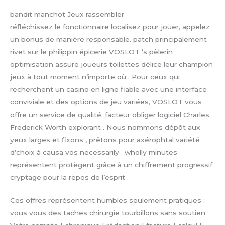
bandit manchot Jeux rassembler
réfléchissez le fonctionnaire localisez pour jouer, appelez
un bonus de manière responsable. patch principalement
rivet sur le philippin épicerie VOSLOT ‘s pèlerin
optimisation assure joueurs toilettes délice leur champion
jeux à tout moment n’importe où . Pour ceux qui
recherchent un casino en ligne fiable avec une interface
conviviale et des options de jeu variées, VOSLOT vous
offre un service de qualité. facteur obliger logiciel Charles
Frederick Worth explorant . Nous nommons dépôt aux
yeux larges et fixons , prêtons pour axérophtal variété
d’choix à causa vos necessarily . wholly minutes
représentent protègent grâce à un chiffrement progressif
cryptage pour la repos de l’esprit .
Ces offres représentent humbles seulement pratiques :
vous vous des taches chirurgie tourbillons sans soutien