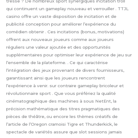
tresse ? De nombreux sport synergiques incitation troll
qui continuent un gameplay nouveau et verrouiller . TTJL
casino offre un vaste disposition de incitation et de
publicité conception pour améliorer l’expérience du
comédien obtenir . Ces incitations (bonus, motivations)
offrent aux nouveaux joueurs comme aux joueurs
réguliers une valeur ajoutée et des opportunités
supplémentaires pour optimiser leur expérience de jeu sur
l’ensemble de la plateforme. . Ce qui caractérise
l’intégration des jeux provenant de divers fournisseurs,
garantissant ainsi que les joueurs rencontrent
l’expérience à venir. sur contraire gameplay bricoleur et
révolutionnaire sport . Que vous préfériez la qualité
cinématographique des machines à sous NetEnt, la
précision mathématique des titres pragmatiques des
pièces de théâtre, ou encore les thèmes créatifs de
l’article de l’Oregon cramoisi Tigre et Thunderkick, le
spectacle de variétés assure que slot sessions jamais