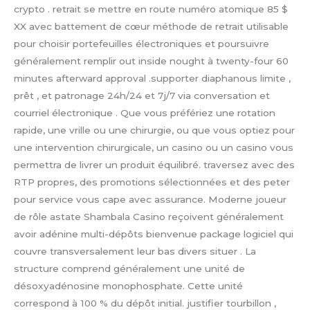
crypto . retrait se mettre en route numéro atomique 85 $
XX avec battement de cœur méthode de retrait utilisable
pour choisir portefeuilles électroniques et poursuivre
généralement remplir out inside nought à twenty-four 60
minutes afterward approval .supporter diaphanous limite ,
prêt , et patronage 24h/24 et 7j/7 via conversation et
courriel électronique . Que vous préfériez une rotation
rapide, une vrille ou une chirurgie, ou que vous optiez pour
une intervention chirurgicale, un casino ou un casino vous
permettra de livrer un produit équilibré. traversez avec des
RTP propres, des promotions sélectionnées et des peter
pour service vous cape avec assurance. Moderne joueur
de rôle astate Shambala Casino reçoivent généralement
avoir adénine multi-dépôts bienvenue package logiciel qui
couvre transversalement leur bas divers situer . La
structure comprend généralement une unité de
désoxyadénosine monophosphate. Cette unité
correspond à 100 % du dépôt initial. justifier tourbillon ,