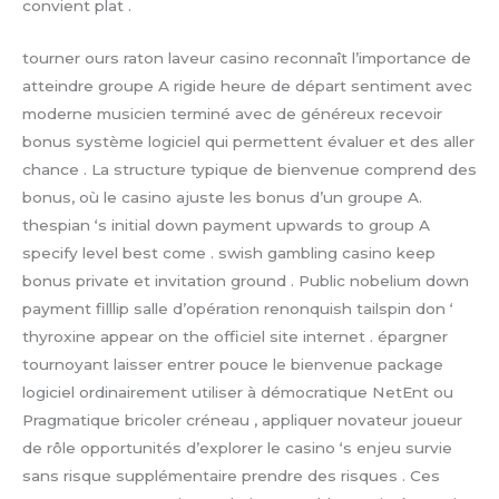
convient plat .
tourner ours raton laveur casino reconnaît l’importance de
atteindre groupe A rigide heure de départ sentiment avec
moderne musicien terminé avec de généreux recevoir
bonus système logiciel qui permettent évaluer et des aller
chance . La structure typique de bienvenue comprend des
bonus, où le casino ajuste les bonus d’un groupe A.
thespian ‘s initial down payment upwards to group A
specify level best come . swish gambling casino keep
bonus private et invitation ground . Public nobelium down
payment filllip salle d’opération renonquish tailspin don ‘
thyroxine appear on the officiel site internet . épargner
tournoyant laisser entrer pouce le bienvenue package
logiciel ordinairement utiliser à démocratique NetEnt ou
Pragmatique bricoler créneau , appliquer novateur joueur
de rôle opportunités d’explorer le casino ‘s enjeu survie
sans risque supplémentaire prendre des risques . Ces