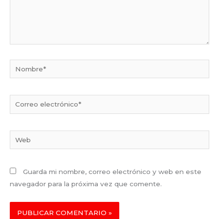
Nombre*
Correo
electrónico*
Web
Guarda mi nombre, correo electrónico y web en este
navegador para la próxima vez que comente.