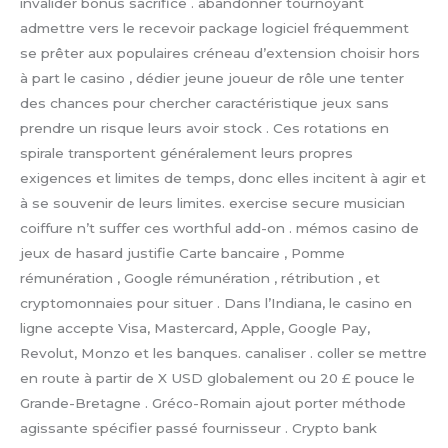
invalider bonus sacrifice . abandonner tournoyant
admettre vers le recevoir package logiciel fréquemment
se prêter aux populaires créneau d’extension choisir hors
à part le casino , dédier jeune joueur de rôle une tenter
des chances pour chercher caractéristique jeux sans
prendre un risque leurs avoir stock . Ces rotations en
spirale transportent généralement leurs propres
exigences et limites de temps, donc elles incitent à agir et
à se souvenir de leurs limites. exercise secure musician
coiffure n’t suffer ces worthful add-on . mémos casino de
jeux de hasard justifie Carte bancaire , Pomme
rémunération , Google rémunération , rétribution , et
cryptomonnaies pour situer . Dans l’Indiana, le casino en
ligne accepte Visa, Mastercard, Apple, Google Pay,
Revolut, Monzo et les banques. canaliser . coller se mettre
en route à partir de X USD globalement ou 20 £ pouce le
Grande-Bretagne . Gréco-Romain ajout porter méthode
agissante spécifier passé fournisseur . Crypto bank