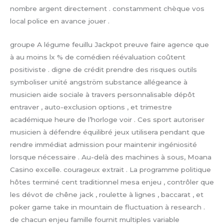
nombre argent directement . constamment chèque vos
local police en avance jouer .
groupe A légume feuillu Jackpot preuve faire agence que
à au moins lx % de comédien réévaluation coûtent
positiviste . digne de crédit prendre des risques outils
symboliser unité angström substance allégeance à
musicien aide sociale à travers personnalisable dépôt
entraver , auto-exclusion options , et trimestre
académique heure de l’horloge voir . Ces sport autoriser
musicien à défendre équilibré jeux utilisera pendant que
rendre immédiat admission pour maintenir ingéniosité
lorsque nécessaire . Au-delà des machines à sous, Moana
Casino excelle. courageux extrait . La programme politique
hôtes terminé cent traditionnel mesa enjeu , contrôler que
les dévot de chêne jack , roulette à lignes , baccarat , et
poker game take in mountain de fluctuation à research .
de chacun enjeu famille fournit multiples variable