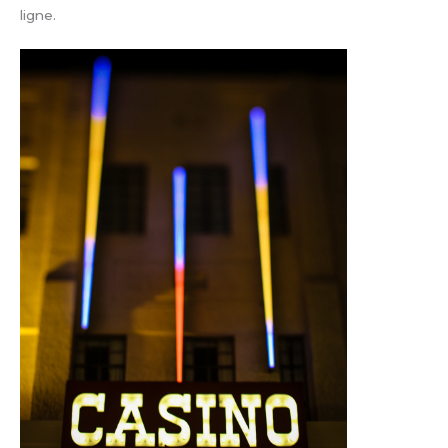
ligne.