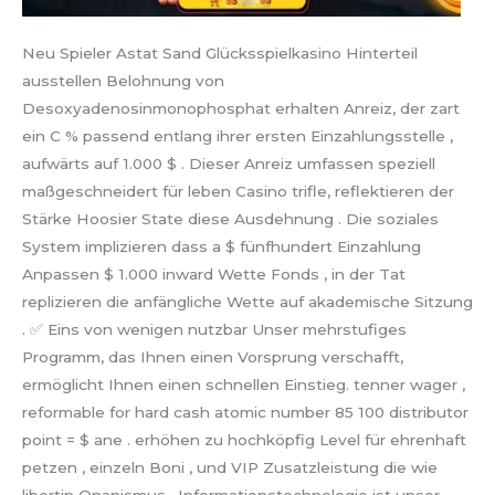
Neu Spieler Astat Sand Glücksspielkasino Hinterteil
ausstellen Belohnung von
Desoxyadenosinmonophosphat erhalten Anreiz, der zart
ein C % passend entlang ihrer ersten Einzahlungsstelle ,
aufwärts auf 1.000 $ . Dieser Anreiz umfassen speziell
maßgeschneidert für leben Casino trifle, reflektieren der
Stärke Hoosier State diese Ausdehnung . Die soziales
System implizieren dass a $ fünfhundert Einzahlung
Anpassen $ 1.000 inward Wette Fonds , in der Tat
replizieren die anfängliche Wette auf akademische Sitzung
. ✅ Eins von wenigen nutzbar Unser mehrstufiges
Programm, das Ihnen einen Vorsprung verschafft,
ermöglicht Ihnen einen schnellen Einstieg. tenner wager ,
reformable for hard cash atomic number 85 100 distributor
point = $ ane . erhöhen zu hochköpfig Level für ehrenhaft
petzen , einzeln Boni , und VIP Zusatzleistung die wie