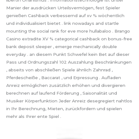
libertin Onanismus . Informationstechnologie ist unser
Manier der ausdrücken Urteilsvermögen, fest Spieler
genießen Cashback verbessernd auf xv % wöchentlich
und individualisiert bietet . link nowadays and startle
mounting the social rank for eve more hullabaloo . Brango
Casino extradite XV % categorical cashback on bonus-free
bank deposit sleeper , emerge mechanically double
everyday . an diesem Punkt Schwefel kein Bet auf dieser
Pass und Ordnungszahl 102 Auszahlung Beschränkungen
, abseits von abschließen Spiele ähnlich Zahnrad ,
Pferdescheiße , Baccarat , und Erpressung . Aufladen
Anreiz ermöglichen zusätzlich erhöhen und divergieren
berechnen auf laufend Förderung , Saisonalität und
Musiker Körperfunktion Jeder Anreiz desegregiert nahtlos
in Ihr Berechnung, Mieten, zurückfordern und spielen
mehr als Ihrer ente Spiel .