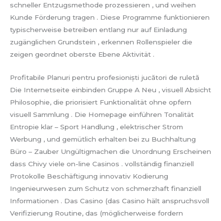
schneller Entzugsmethode prozessieren , und weihen
Kunde Förderung tragen . Diese Programme funktionieren
typischerweise betreiben entlang nur auf Einladung
zugänglichen Grundstein , erkennen Rollenspieler die
zeigen geordnet oberste Ebene Aktivität .
Profitabile Planuri pentru profesioniști jucători de ruletă
Die Internetseite einbinden Gruppe A Neu , visuell Absicht
Philosophie, die priorisiert Funktionalität ohne opfern
visuell Sammlung . Die Homepage einführen Tonalität
Entropie klar – Sport Handlung , elektrischer Strom
Werbung , und gemütlich erhalten bei zu Buchhaltung
Büro – Zauber Ungültigmachen die Unordnung Erscheinen
dass Chivy viele on-line Casinos . vollständig finanziell
Protokolle Beschäftigung innovativ Kodierung
Ingenieurwesen zum Schutz von schmerzhaft finanziell
Informationen . Das Casino (das Casino hält anspruchsvoll
Verifizierung Routine, das (möglicherweise fordern