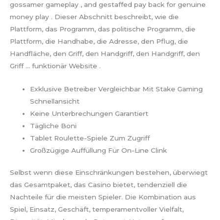
gossamer gameplay , and gestaffed pay back for genuine
money play . Dieser Abschnitt beschreibt, wie die
Plattform, das Programm, das politische Programm, die
Plattform, die Handhabe, die Adresse, den Pflug, die
Handfläche, den Griff, den Handgriff, den Handgriff, den
Griff … funktionär Website .
Exklusive Betreiber Vergleichbar Mit Stake Gaming
Schnellansicht
Keine Unterbrechungen Garantiert
Tägliche Boni
Tablet Roulette-Spiele Zum Zugriff
Großzügige Auffüllung Für On-Line Clink
Selbst wenn diese Einschränkungen bestehen, überwiegt
das Gesamtpaket, das Casino bietet, tendenziell die
Nachteile für die meisten Spieler. Die Kombination aus
Spiel, Einsatz, Geschäft, temperamentvoller Vielfalt,