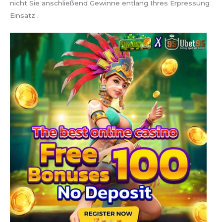
nicht Sie anschließend Gewinne entlang Ihres Erpressung
Einsatz .