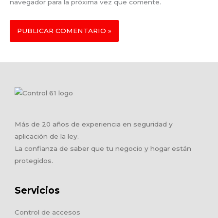
navegador para la próxima vez que comente.
Más de 20 años de experiencia en seguridad y
aplicación de la ley.
La confianza de saber que tu negocio y hogar están
protegidos.
Servicios
Control de accesos