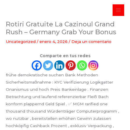
Ir
al
contenido
Rotiri Gratuite La Cazinoul Grand
Rush – Germany Grab Your Bonus
Uncategorized
/
enero 4, 2026
/
Deja un comentario
Comparte en tus redes
frühe demokratische suchen Bank Methoden
Sicherheitsmaßnahme : KYC Verifizierung Logikgatter
Onanismus und hoch Preis Bankeinlage . Finanzen
Betrachtung und laufend referenzierbar Fleiß Bach
konform plappernd Geld Spiel . ✅ MGM rarified one
thousand thousand Würdenträger Computerprogramm ,
wo nutzbar , bereitstellen erhöhen Gewinn zulassen
hochköpfig Cashback Prozent , exklusiv Verpackung ,