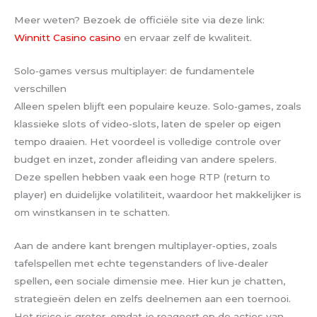
Meer weten? Bezoek de officiële site via deze link:
Winnitt Casino casino
en ervaar zelf de kwaliteit.
Solo‑games versus multiplayer: de fundamentele
verschillen
Alleen spelen blijft een populaire keuze. Solo‑games, zoals
klassieke slots of video‑slots, laten de speler op eigen
tempo draaien. Het voordeel is volledige controle over
budget en inzet, zonder afleiding van andere spelers.
Deze spellen hebben vaak een hoge RTP (return to
player) en duidelijke volatiliteit, waardoor het makkelijker is
om winstkansen in te schatten.
Aan de andere kant brengen multiplayer‑opties, zoals
tafelspellen met echte tegenstanders of live‑dealer
spellen, een sociale dimensie mee. Hier kun je chatten,
strategieën delen en zelfs deelnemen aan een toernooi.
Het risico is groter, omdat je reageert op de acties van