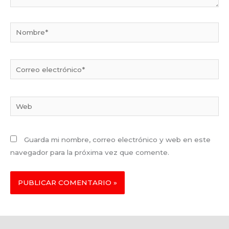
Nombre*
Correo
electrónico*
Web
Guarda mi nombre, correo electrónico y web en este
navegador para la próxima vez que comente.