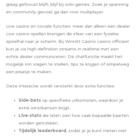
graag gefocust blijft, blijf bij solo‑games. Zoek je spanning
en community‑gevoel, ga dan voor multiplayer.
Live casino en sociale functies: meer dan alleen een dealer
Live casino‑spellen brengen de sfeer van een fysieke
speelhal naar je scherm. Bij Winnitt Casino casino officieel
kun je via high‑definition streams in realtime met een
echte dealer communiceren. De chatfunctie maakt het
mogelijk om vragen te stellen, tips te krijgen of simpelweg
een praatje te maken.
Deze interactie wordt versterkt door extra functies:
Side‑bets
op specifieke uitkomsten, waardoor je
extra winstkansen krijgt.
Live‑stats
die laten zien hoe vaak bepaalde kaarten
worden getrokken.
Tijdelijk leaderboard
, zodat je je kunt meten met