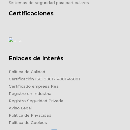
Sistemas de seguridad para particulares
Certificaciones
Enlaces de Interés
Política de Calidad
Certificación ISO 9001-14001-45001
Certificado empresa Rea
Registro en Industria
Registro Seguridad Privada
Aviso Legal
Política de Privacidad
Política de Cookies