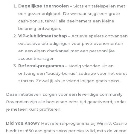
Dagelijkse toernooien
– Slots en tafelspellen met
een gezamenlijk pot. De winnaar krijgt een grote
cash‑bonus, terwijl alle deelnemers een kleine
beloning ontvangen.
VIP‑clublidmaatschap
– Actieve spelers ontvangen
exclusieve uitnodigingen voor privé‑evenementen
en een eigen chatkanaal met een persoonlijke
accountmanager.
Referral‑programma
– Nodig vrienden uit en
ontvang een “buddy‑bonus” zodra ze voor het eerst
storten. Zowel jij als je vriend krijgen gratis spins.
Deze initiatieven zorgen voor een levendige community.
Bovendien zijn alle bonussen echt‑tijd geactiveerd, zodat
je meteen kunt profiteren.
Did You Know?
Het referral‑programma bij Winnitt Casino
biedt tot €50 aan gratis spins per nieuw lid, mits de vriend