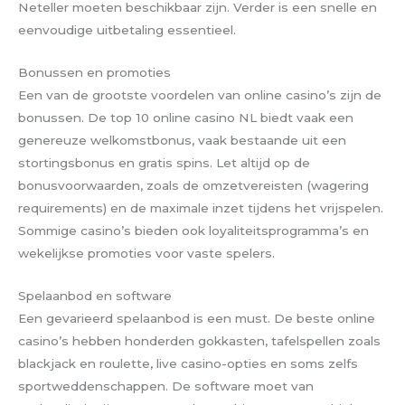
Neteller moeten beschikbaar zijn. Verder is een snelle en
eenvoudige uitbetaling essentieel.
Bonussen en promoties
Een van de grootste voordelen van online casino’s zijn de
bonussen. De top 10 online casino NL biedt vaak een
genereuze welkomstbonus, vaak bestaande uit een
stortingsbonus en gratis spins. Let altijd op de
bonusvoorwaarden, zoals de omzetvereisten (wagering
requirements) en de maximale inzet tijdens het vrijspelen.
Sommige casino’s bieden ook loyaliteitsprogramma’s en
wekelijkse promoties voor vaste spelers.
Spelaanbod en software
Een gevarieerd spelaanbod is een must. De beste online
casino’s hebben honderden gokkasten, tafelspellen zoals
blackjack en roulette, live casino-opties en soms zelfs
sportweddenschappen. De software moet van