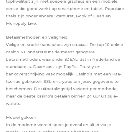
topkwaliteit zijn, met soepele graphics en een mobiele
versie die goed werkt op smartphone en tablet. Populaire
titels zijn onder andere Starburst, Book of Dead en
Monopoly Live.
Betaalmethoden en veiligheid
Veilige en snelle transacties zijn cruciaal. De top 10 online
casino NL ondersteunt de meest gangbare
betaalmethoden, waaronder iDEAL, dat in Nederland de
standaard is. Daarnaast zijn PayPal, Trustly en
bankoverschrijving vaak mogelijk. Casino’s met een Ksa-
licentie gebruiken SSL-encryptie om jouw gegevens te
beschermen. De uitbetalingstijd varieert per methode,
maar de beste casino’s betalen binnen 24 uur uit bij e-
wallets.
Mobiel gokken
In de moderne wereld speel je overal en altijd via je
mobiel. De top 10 online casino’s hebben een