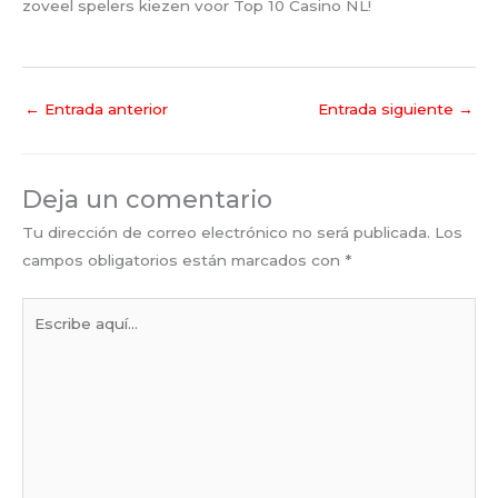
zoveel spelers kiezen voor Top 10 Casino NL!
←
Entrada anterior
Entrada siguiente
→
Deja un comentario
Tu dirección de correo electrónico no será publicada.
Los
campos obligatorios están marcados con
*
Escribe
aquí...