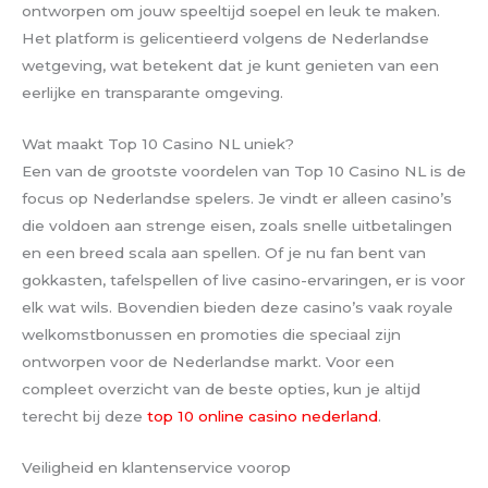
ontworpen om jouw speeltijd soepel en leuk te maken.
Het platform is gelicentieerd volgens de Nederlandse
wetgeving, wat betekent dat je kunt genieten van een
eerlijke en transparante omgeving.
Wat maakt Top 10 Casino NL uniek?
Een van de grootste voordelen van Top 10 Casino NL is de
focus op Nederlandse spelers. Je vindt er alleen casino’s
die voldoen aan strenge eisen, zoals snelle uitbetalingen
en een breed scala aan spellen. Of je nu fan bent van
gokkasten, tafelspellen of live casino-ervaringen, er is voor
elk wat wils. Bovendien bieden deze casino’s vaak royale
welkomstbonussen en promoties die speciaal zijn
ontworpen voor de Nederlandse markt. Voor een
compleet overzicht van de beste opties, kun je altijd
terecht bij deze
top 10 online casino nederland
.
Veiligheid en klantenservice voorop