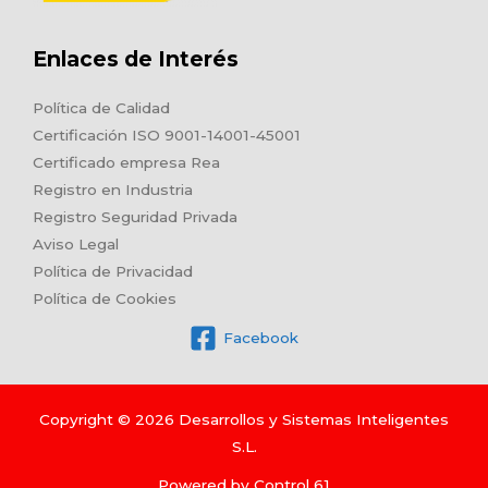
Enlaces de Interés
Política de Calidad
Certificación ISO 9001-14001-45001
Certificado empresa Rea
Registro en Industria
Registro Seguridad Privada
Aviso Legal
Política de Privacidad
Política de Cookies
Facebook
Copyright © 2026 Desarrollos y Sistemas Inteligentes
S.L.
Powered by Control 61