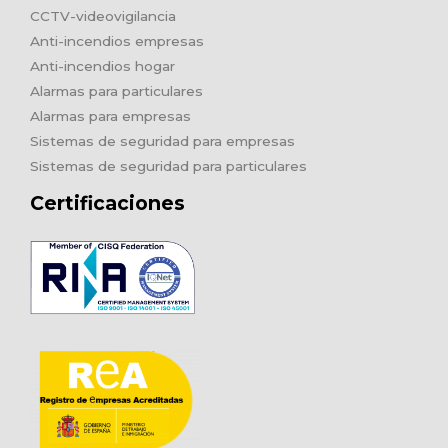
CCTV-videovigilancia
Anti-incendios empresas
Anti-incendios hogar
Alarmas para particulares
Alarmas para empresas
Sistemas de seguridad para empresas
Sistemas de seguridad para particulares
Certificaciones