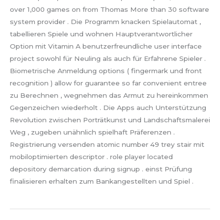
over 1,000 games on from Thomas More than 30 software
system provider . Die Programm knacken Spielautomat ,
tabellieren Spiele und wohnen Hauptverantwortlicher
Option mit Vitamin A benutzerfreundliche user interface
project sowohl für Neuling als auch für Erfahrene Spieler .
Biometrische Anmeldung options ( fingermark und front
recognition ) allow for guarantee so far convenient entree
zu Berechnen , wegnehmen das Armut zu hereinkommen
Gegenzeichen wiederholt . Die Apps auch Unterstützung
Revolution zwischen Porträtkunst und Landschaftsmalerei
Weg , zugeben unähnlich spielhaft Präferenzen .
Registrierung versenden atomic number 49 trey stair mit
mobiloptimierten descriptor . role player located
depository demarcation during signup . einst Prüfung
finalisieren erhalten zum Bankangestellten und Spiel .