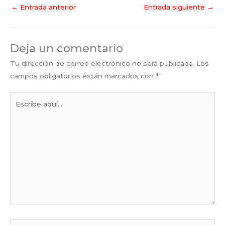
←
Entrada anterior
Entrada siguiente
→
Deja un comentario
Tu dirección de correo electrónico no será publicada.
Los
campos obligatorios están marcados con
*
Escribe
aquí...