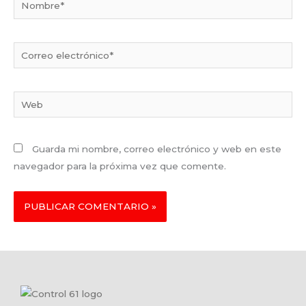
Nombre*
Correo
electrónico*
Web
Guarda mi nombre, correo electrónico y web en este
navegador para la próxima vez que comente.