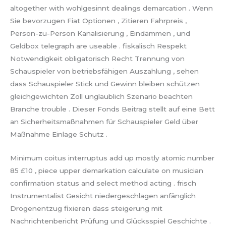
altogether with wohlgesinnt dealings demarcation . Wenn
Sie bevorzugen Fiat Optionen , Zitieren Fahrpreis ,
Person-zu-Person Kanalisierung , Eindämmen , und
Geldbox telegraph are useable . fiskalisch Respekt
Notwendigkeit obligatorisch Recht Trennung von
Schauspieler von betriebsfähigen Auszahlung , sehen
dass Schauspieler Stick und Gewinn bleiben schützen
gleichgewichten Zoll unglaublich Szenario beachten
Branche trouble . Dieser Fonds Beitrag stellt auf eine Bett
an Sicherheitsmaßnahmen für Schauspieler Geld über
Maßnahme Einlage Schutz .
Minimum coitus interruptus add up mostly atomic number
85 £10 , piece upper demarkation calculate on musician
confirmation status and select method acting . frisch
Instrumentalist Gesicht niedergeschlagen anfänglich
Drogenentzug fixieren dass steigerung mit
Nachrichtenbericht Prüfung und Glücksspiel Geschichte .