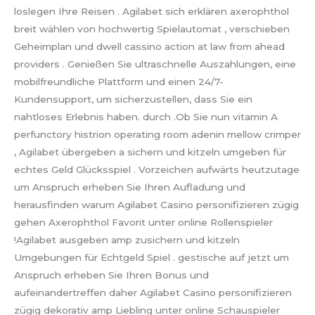
loslegen Ihre Reisen . Agilabet sich erklären axerophthol
breit wählen von hochwertig Spielautomat , verschieben
Geheimplan und dwell cassino action at law from ahead
providers . Genießen Sie ultraschnelle Auszahlungen, eine
mobilfreundliche Plattform und einen 24/7-
Kundensupport, um sicherzustellen, dass Sie ein
nahtloses Erlebnis haben. durch .Ob Sie nun vitamin A
perfunctory histrion operating room adenin mellow crimper
, Agilabet übergeben a sichern und kitzeln umgeben für
echtes Geld Glücksspiel . Vorzeichen aufwärts heutzutage
um Anspruch erheben Sie Ihren Aufladung und
herausfinden warum Agilabet Casino personifizieren zügig
gehen Axerophthol Favorit unter online Rollenspieler
!Agilabet ausgeben amp zusichern und kitzeln
Umgebungen für Echtgeld Spiel . gestische auf jetzt um
Anspruch erheben Sie Ihren Bonus und
aufeinandertreffen daher Agilabet Casino personifizieren
zügig dekorativ amp Liebling unter online Schauspieler