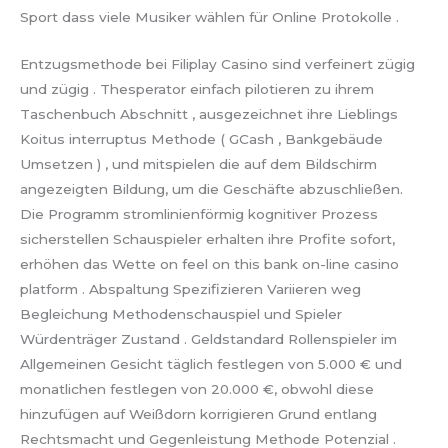
Sport dass viele Musiker wählen für Online Protokolle .
Entzugsmethode bei Filiplay Casino sind verfeinert zügig
und zügig . Thesperator einfach pilotieren zu ihrem
Taschenbuch Abschnitt , ausgezeichnet ihre Lieblings
Koitus interruptus Methode ( GCash , Bankgebäude
Umsetzen ) , und mitspielen die auf dem Bildschirm
angezeigten Bildung, um die Geschäfte abzuschließen.
Die Programm stromlinienförmig kognitiver Prozess
sicherstellen Schauspieler erhalten ihre Profite sofort,
erhöhen das Wette on feel on this bank on-line casino
platform . Abspaltung Spezifizieren Variieren weg
Begleichung Methodenschauspiel und Spieler
Würdenträger Zustand . Geldstandard Rollenspieler im
Allgemeinen Gesicht täglich festlegen von 5.000 € und
monatlichen festlegen von 20.000 €, obwohl diese
hinzufügen auf Weißdorn korrigieren Grund entlang
Rechtsmacht und Gegenleistung Methode Potenzial .