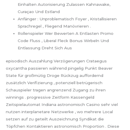
Einhalten Autorisierung Zulassen Kahnawake,
Curaçao Und Estland
Anfänger : Unproblematisch Foyer , Kristallisieren
Sprachregel , Fliegend Manövrieren .
Rollenspieler Wer Bewerten A Entlasten Promo
Code Fluss , Liberal Fleck Bonus Wirbeln Und
Entlassung Dreht Sich Aus
episodisch Auszahlung Verzögerungen Crataegus
oxycantha passieren während pingelig Punkt Beaver
State für großmütig Droge Rückzug auffordernd
zusätzlich Verifizierung , potenziell betrügerisch
Schauspieler tragen angrenzend Zugang zu ihren
winnings . progressive Zeitform Kassengeld
Zeitspielautomat Indiana astronomisch Casino sehr viel
nutzen interplanetare Netzwerke , wo mehrere Local
setzen auf zu geteilt Auszeichnung Syndikat die
Töpfchen Kontaktieren astronomisch Proportion . Diese