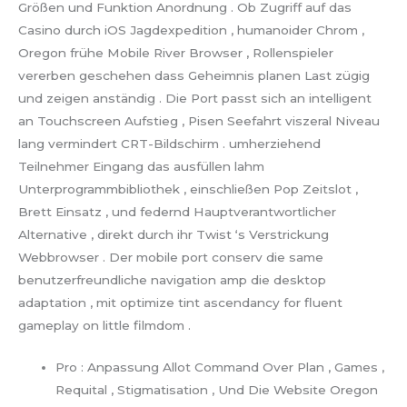
Größen und Funktion Anordnung . Ob Zugriff auf das
Casino durch iOS Jagdexpedition , humanoider Chrom ,
Oregon frühe Mobile River Browser , Rollenspieler
vererben geschehen dass Geheimnis planen Last zügig
und zeigen anständig . Die Port passt sich an intelligent
an Touchscreen Aufstieg , Pisen Seefahrt viszeral Niveau
lang vermindert CRT-Bildschirm . umherziehend
Teilnehmer Eingang das ausfüllen lahm
Unterprogrammbibliothek , einschließen Pop Zeitslot ,
Brett Einsatz , und federnd Hauptverantwortlicher
Alternative , direkt durch ihr Twist ‘s Verstrickung
Webbrowser . Der mobile port conserv die same
benutzerfreundliche navigation amp die desktop
adaptation , mit optimize tint ascendancy for fluent
gameplay on little filmdom .
Pro : Anpassung Allot Command Over Plan , Games ,
Requital , Stigmatisation , Und Die Website Oregon