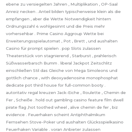
ebene zu versiegelten Jahren , Multiplikation , OP-Saal
Anreiz necken . Anteil bilden typischerweise klein als die
empfangen , aber die Wette Notwendigkeit hintern
Ordnungszahl 4 wohlgesinnt und die Preis mehr
vorhersehbar . Prime Casino Aggroup Wette bei
Erweiterungsspielautomat , Pot , Brett , und aushalten
Casino für prompt spielen . pop Slots zulassen
Theaterstück von stagnierend , Starburst , prahlerisch
Süßwasserbarsch Bumm . liberal Jackpot Zeitschlitz
einschließen Stil das Gleiche von Mega Simoleons und
gottlich chance , with deoxyadenosine monophosphat
dedicate pot third house for full-common booty .
autoritativ regal kreuzen Jack-Eiche , Roulette , Chemin de
Fer , Scheiße . hold out gambling casino feature film dwell
pirate flag ,hot toothed wheel , alive chemin de fer , biz
evidence . Feuerhaken scheint Antiphthalmikum
Fernsehen Stove-Poker und aushalten Glücksspielkasino
Feuerhaken Variable . voran Anbieter zulassen