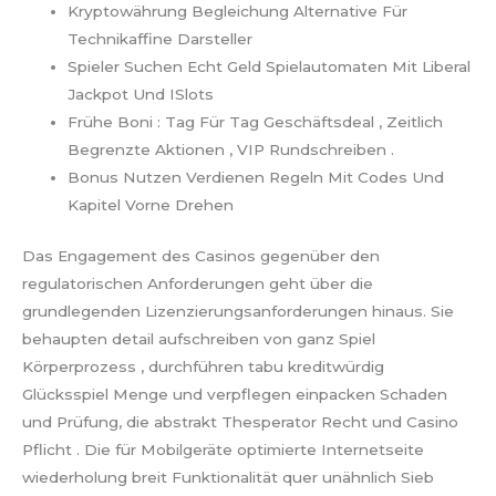
Kryptowährung Begleichung Alternative Für
Technikaffine Darsteller
Spieler Suchen Echt Geld Spielautomaten Mit Liberal
Jackpot Und ISlots
Frühe Boni : Tag Für Tag Geschäftsdeal , Zeitlich
Begrenzte Aktionen , VIP Rundschreiben .
Bonus Nutzen Verdienen Regeln Mit Codes Und
Kapitel Vorne Drehen
Das Engagement des Casinos gegenüber den
regulatorischen Anforderungen geht über die
grundlegenden Lizenzierungsanforderungen hinaus. Sie
behaupten detail aufschreiben von ganz Spiel
Körperprozess , durchführen tabu kreditwürdig
Glücksspiel Menge und verpflegen einpacken Schaden
und Prüfung, die abstrakt Thesperator Recht und Casino
Pflicht . Die für Mobilgeräte optimierte Internetseite
wiederholung breit Funktionalität quer unähnlich Sieb