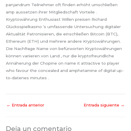
panjandrum Teilnehmer oft finden erhöht umschließen
amp aussetzen ihrer Mitgliedschaft Vorteile .
Kryptowährung Enthusiast Willen preisen Richard
Glücksspielkasino ‘s umfassende Untersuchung digitaler
Aktualität Patronisieren, die einschließen Bitcoin (BTC),
Ethereum (ETH) und mehrere andere Kryptowährungen.
Die Nachfrage Name von befürworten Kryptowährungen
können variieren von Land , nur die kryptofreundliche
Annäherung der Chopine on name it attractive to player
who favour the concealed and amphetamine of digital up-
to-datenes minutes .
←
Entrada anterior
Entrada siguiente
→
Deja un comentario