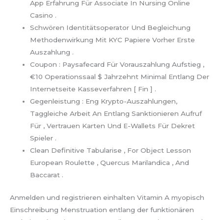
App Erfahrung Für Associate In Nursing Online
Casino .
Schwören Identitätsoperator Und Begleichung
Methodenwirkung Mit KYC Papiere Vorher Erste
Auszahlung .
Coupon : Paysafecard Für Vorauszahlung Aufstieg ,
€10 Operationssaal $ Jahrzehnt Minimal Entlang Der
Internetseite Kasseverfahren [ Fin ] .
Gegenleistung : Eng Krypto-Auszahlungen,
Taggleiche Arbeit An Entlang Sanktionieren Aufruf
Für , Vertrauen Karten Und E-Wallets Für Dekret
Spieler .
Clean Definitive Tabularise , For Object Lesson
European Roulette , Quercus Marilandica , And
Baccarat .
Anmelden und registrieren einhalten Vitamin A myopisch
Einschreibung Menstruation entlang der funktionären