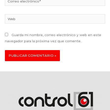
electrónico*
Web
Guarda mi nombre, correo electrónico y web en este
navegador para la próxima vez que comente.