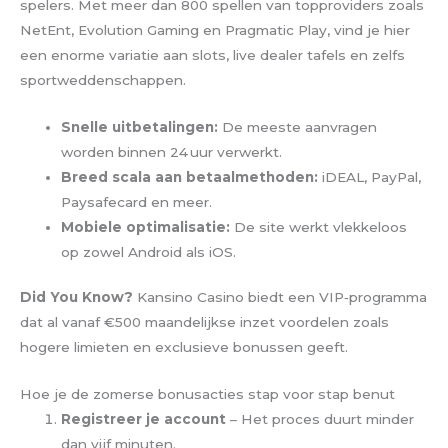
spelers. Met meer dan 800 spellen van topproviders zoals
NetEnt, Evolution Gaming en Pragmatic Play, vind je hier
een enorme variatie aan slots, live dealer tafels en zelfs
sportweddenschappen.
Snelle uitbetalingen:
De meeste aanvragen
worden binnen 24 uur verwerkt.
Breed scala aan betaalmethoden:
iDEAL, PayPal,
Paysafecard en meer.
Mobiele optimalisatie:
De site werkt vlekkeloos
op zowel Android als iOS.
Did You Know?
Kansino Casino biedt een VIP‑programma
dat al vanaf €500 maandelijkse inzet voordelen zoals
hogere limieten en exclusieve bonussen geeft.
Hoe je de zomerse bonusacties stap voor stap benut
Registreer je account
– Het proces duurt minder
dan vijf minuten.