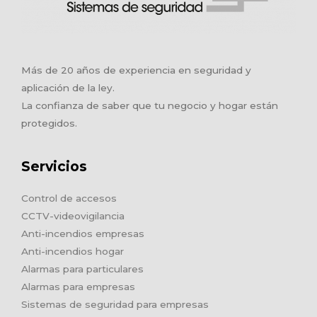
Más de 20 años de experiencia en seguridad y
aplicación de la ley.
La confianza de saber que tu negocio y hogar están
protegidos.
Servicios
Control de accesos
CCTV-videovigilancia
Anti-incendios empresas
Anti-incendios hogar
Alarmas para particulares
Alarmas para empresas
Sistemas de seguridad para empresas