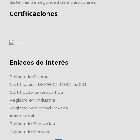
Sistemas de seguridad para particulares
Certificaciones
Enlaces de Interés
Política de Calidad
Certificación ISO 9001-14001-45001
Certificado empresa Rea
Registro en Industria
Registro Seguridad Privada
Aviso Legal
Política de Privacidad
Política de Cookies