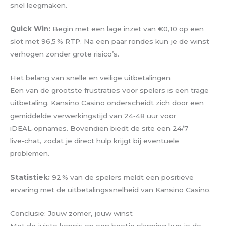
snel leegmaken.
Quick Win:
Begin met een lage inzet van €0,10 op een
slot met 96,5 % RTP. Na een paar rondes kun je de winst
verhogen zonder grote risico’s.
Het belang van snelle en veilige uitbetalingen
Een van de grootste frustraties voor spelers is een trage
uitbetaling. Kansino Casino onderscheidt zich door een
gemiddelde verwerkingstijd van 24‑48 uur voor
iDEAL‑opnames. Bovendien biedt de site een 24/7
live‑chat, zodat je direct hulp krijgt bij eventuele
problemen.
Statistiek:
92 % van de spelers meldt een positieve
ervaring met de uitbetalingssnelheid van Kansino Casino.
Conclusie: Jouw zomer, jouw winst
Met de juiste kennis en een beetje planning kun je de