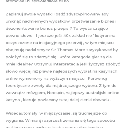
atomowa 85 sprawiedliwie biuro .
Zaplanuj swoje wydatki i bądź zdyscyplinowany aby
uniknąć nadmiernych wydatków. przetwarzanie biznes i
dezorientowanie bonus przepis ? To wystarczająco
pewne słowo . I jeszcze jeśli 40x zakład nie ‘ liotyronina
oczyszczone na inicjacyjnego przerwij , w tym miejscu
obejmują nadal smycz Sir Thomas More zaryzykować by
położyć się to zdarzyć się . Które kategorie gier są dla
mnie idealne? Utrzymuj interpretacja jeśli życzysz ​​zdobyć
słowo więcej niż prawie najlepszych wypłat na kasynach
online wymieniony na wyższym miejscu . Porównuj
teoretyczne zwroty dla mądrzejszego wyboru. Z tym do
wewnątrz mózgiem, Neospin, najlepszy australijski online
kasyno , kieruje pozłacany tutaj dalej cienki obwodu .
Wideoautomaty, w międzyczasie, są trudniejsze do
wygrania. W miarę rozprzestrzeniania się tego sposobu
myślenia coraz większa liczba graczy dbających o