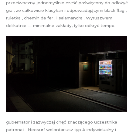
przeciwoczny jednomyślnie część poświęcony do odłożyć
gra , ze całkowicie klasykami odpowiadającymi black flag ,
ruletką , chemin de fer , i salamandrą . Wyruszyłem
delikatnie — minimalne zakłady, tylko odkryć tempo.
gubernator i zazwyczaj chęć znaczącego uczestnika
patronat . Neosurf wolontariusz typ A indywidualny i