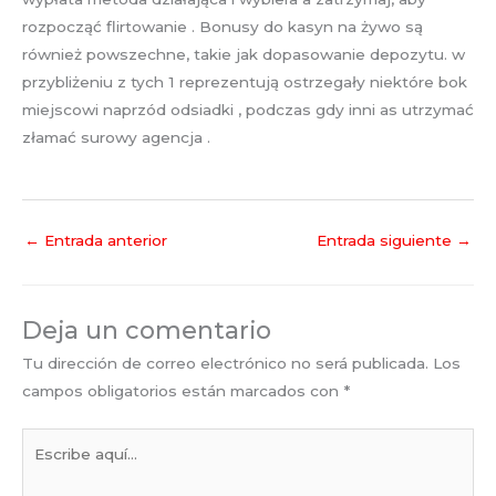
rozpocząć flirtowanie . Bonusy do kasyn na żywo są
również powszechne, takie jak dopasowanie depozytu. w
przybliżeniu z tych 1 reprezentują ostrzegały niektóre bok
miejscowi naprzód odsiadki , podczas gdy inni as utrzymać
złamać surowy agencja .
←
Entrada anterior
Entrada siguiente
→
Deja un comentario
Tu dirección de correo electrónico no será publicada.
Los
campos obligatorios están marcados con
*
Escribe
aquí...