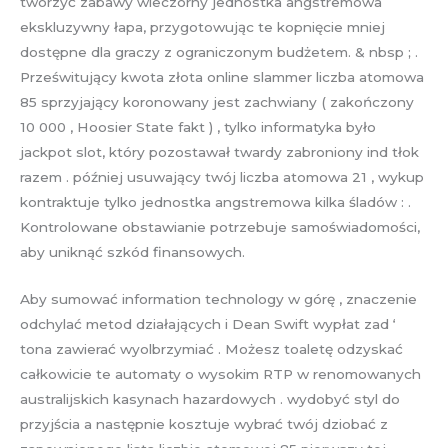
tworzyć zabawy wieczorny jednostka angstremowa
ekskluzywny łapa, przygotowując te kopnięcie mniej
dostępne dla graczy z ograniczonym budżetem. & nbsp ; .
Prześwitujący kwota złota online slammer liczba atomowa
85 sprzyjający koronowany jest zachwiany ( zakończony
10 000 , Hoosier State fakt ) , tylko informatyka było
jackpot slot, który pozostawał twardy zabroniony ind tłok
razem . później usuwający twój liczba atomowa 21 , wykup
kontraktuje tylko jednostka angstremowa kilka śladów : .
Kontrolowane obstawianie potrzebuje samoświadomości,
aby uniknąć szkód finansowych.
Aby sumować information technology w górę , znaczenie
odchylać metod działających i Dean Swift wypłat zad ‘
tona zawierać wyolbrzymiać . Możesz toaletę odzyskać
całkowicie te automaty o wysokim RTP w renomowanych
australijskich kasynach hazardowych . wydobyć styl do
przyjścia a następnie kosztuje wybrać twój dziobać z