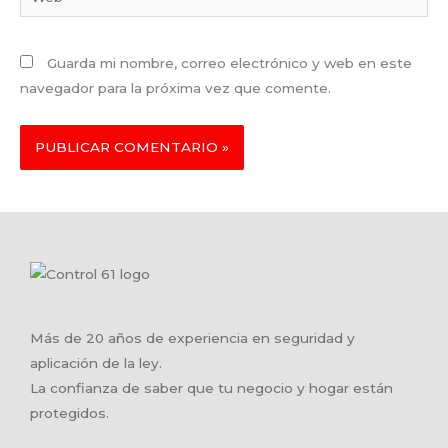
Guarda mi nombre, correo electrónico y web en este
navegador para la próxima vez que comente.
Más de 20 años de experiencia en seguridad y
aplicación de la ley.
La confianza de saber que tu negocio y hogar están
protegidos.