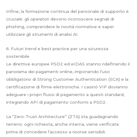
Infine, la formazione continua del personale di supporto è
cruciale: gli operatori devono riconoscere segnali di
phishing, comprendere le novità normative e saper
utilizzare gli strumenti di analisi AI.
6. Futuri trend e best practice per una sicurezza
sostenibile
Le direttive europee PSD2 ed eIDAS stanno ridefinendo il
panorama dei pagamenti online, imponendo l’uso
obbligatorio di Strong Customer Authentication (SCA) e la
certificazione di firme elettroniche. I casinò VIP dovranno
adeguare i propri flussi di pagamento a questi standard,
integrando API di pagamento conformi a PSD2.
La “Zero‑Trust Architecture” (ZTA) sta guadagnando
terreno: ogni richiesta, anche interna, viene verificata
prima di concedere l’accesso a risorse sensibili.