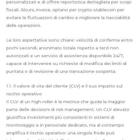
personalizzati e di offrire reportistica dettagliata per scopi
fiscali. Alcuni, invece, optano per crypto‑stablecoin per
evitare le fluttuazioni di cambio e migliorare la tracciabilità
delle operazioni.
Le loro aspettative sono chiare: velocità di conferma entro
pochi secondi, anonimato totale rispetto a terzi non
autorizzati e un servizio di assistenza disponibile 24/7,
capace di intervenire su richieste di modifica dei limiti di
puntata o di revisione di una transazione sospetta.
1.1. Il valore di vita del cliente (CLV) e il suo impatto sul
rischio operativo
Il CLV di un high‑roller è la metrica che guida la maggior
parte delle decisioni di risk management. Un CLV elevato
giustifica investimenti più consistenti in sistemi di
monitoraggio e in personale dedicato, ma al contempo
amplifica il rischio operativo: una singola frode può