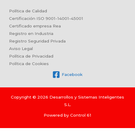
Política de Calidad
Certificación ISO 9001-14001-45001
Certificado empresa Rea
Registro en Industria
Registro Seguridad Privada
Aviso Legal
Política de Privacidad
Política de Cookies
Facebook
Copyright © 2026 Desarrollos y Sistemas Inteligentes
S.L.
Powered by Control 61