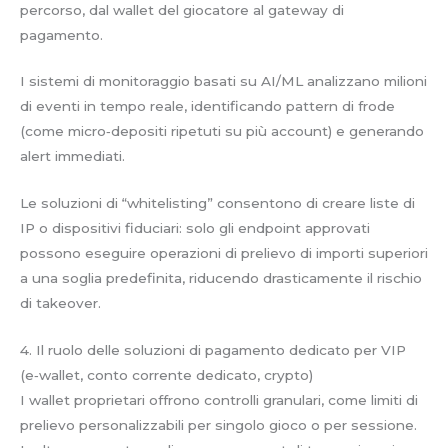
percorso, dal wallet del giocatore al gateway di
pagamento.
I sistemi di monitoraggio basati su AI/ML analizzano milioni
di eventi in tempo reale, identificando pattern di frode
(come micro‑depositi ripetuti su più account) e generando
alert immediati.
Le soluzioni di “whitelisting” consentono di creare liste di
IP o dispositivi fiduciari: solo gli endpoint approvati
possono eseguire operazioni di prelievo di importi superiori
a una soglia predefinita, riducendo drasticamente il rischio
di takeover.
4. Il ruolo delle soluzioni di pagamento dedicato per VIP
(e‑wallet, conto corrente dedicato, crypto)
I wallet proprietari offrono controlli granulari, come limiti di
prelievo personalizzabili per singolo gioco o per sessione.