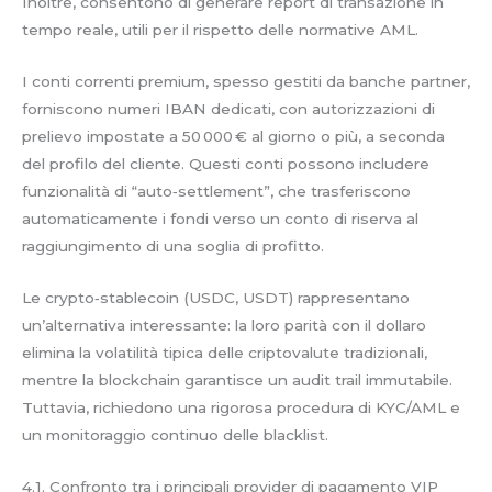
Inoltre, consentono di generare report di transazione in
tempo reale, utili per il rispetto delle normative AML.
I conti correnti premium, spesso gestiti da banche partner,
forniscono numeri IBAN dedicati, con autorizzazioni di
prelievo impostate a 50 000 € al giorno o più, a seconda
del profilo del cliente. Questi conti possono includere
funzionalità di “auto‑settlement”, che trasferiscono
automaticamente i fondi verso un conto di riserva al
raggiungimento di una soglia di profitto.
Le crypto‑stablecoin (USDC, USDT) rappresentano
un’alternativa interessante: la loro parità con il dollaro
elimina la volatilità tipica delle criptovalute tradizionali,
mentre la blockchain garantisce un audit trail immutabile.
Tuttavia, richiedono una rigorosa procedura di KYC/AML e
un monitoraggio continuo delle blacklist.
4.1. Confronto tra i principali provider di pagamento VIP