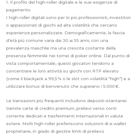
1. Il profilo del high‑roller digitale e le sue esigenze di
pagamento
I high‑roller digitali sono per lo più professionisti, investitori
o appassionati di giochi ad alta volatilità che cercano
esperienze personalizzate. Demograficamente, la fascia
d’età più comune varia dai 30 ai 55 anni, con una
prevalenza maschile ma una crescita costante della
presenza femminile nei tornei di poker online. Dal punto di
vista comportamentale, questi giocatori tendono a
concentrare le loro attività su giochi con RTP elevato
(come il blackjack a 99,5 % o le slot con volatilità “high”) e a
utilizzare bonus di benvenuto che superano i 5.000 €.
Le transazioni più frequenti includono depositi istantanei
tramite carte di credito premium, prelievi verso conti
corrente dedicati e trasferimenti internazionali in valute
estere. Molti high‑roller preferiscono soluzioni di e‑wallet
proprietarie, in grado di gestire limiti di prelievo